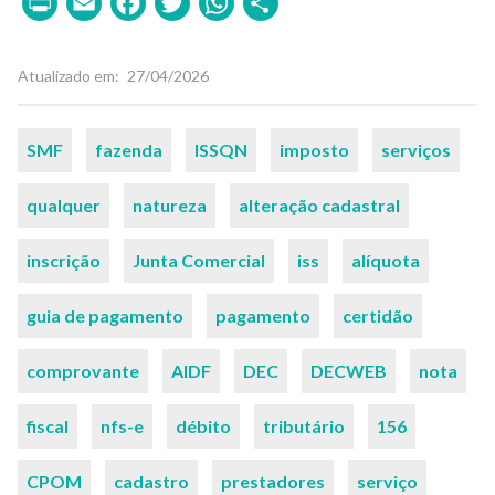
Print
Email
Facebook
Twitter
WhatsApp
Share
Atualizado em
27/04/2026
Palavras-
SMF
fazenda
ISSQN
imposto
serviços
chaves
qualquer
natureza
alteração cadastral
inscrição
Junta Comercial
iss
alíquota
guia de pagamento
pagamento
certidão
comprovante
AIDF
DEC
DECWEB
nota
fiscal
nfs-e
débito
tributário
156
CPOM
cadastro
prestadores
serviço