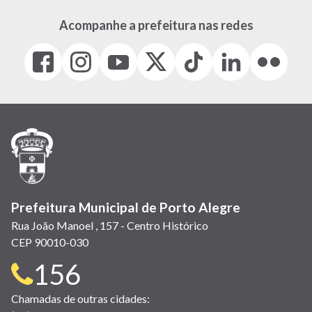
Acompanhe a prefeitura nas redes
Facebook
Instagram
Youtube
X
Tiktok
LinkedIn
Flickr
(link
(link
(link
(Antigo
(link
(link
(link
abre
abre
abre
Twitter)
abre
abre
abre
em
em
em
(link
em
em
em
nova
nova
nova
abre
nova
nova
nova
janela)
janela)
janela)
em
janela)
janela)
janela)
nova
janela)
Prefeitura Municipal de Porto Alegre
Rua João Manoel , 157 - Centro Histórico
CEP 90010-030
Telefone
156
para
Chamadas de outras cidades: