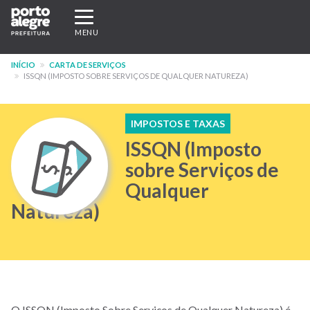
Pular
Expandir/recolher
para
navegação
MENU
o
conteúdo
INÍCIO
CARTA DE SERVIÇOS
principal
ISSQN (IMPOSTO SOBRE SERVIÇOS DE QUALQUER NATUREZA)
IMPOSTOS E TAXAS
ISSQN (Imposto
sobre Serviços de
Qualquer
Natureza)
O ISSQN (Imposto Sobre Serviços de Qualquer Natureza) é