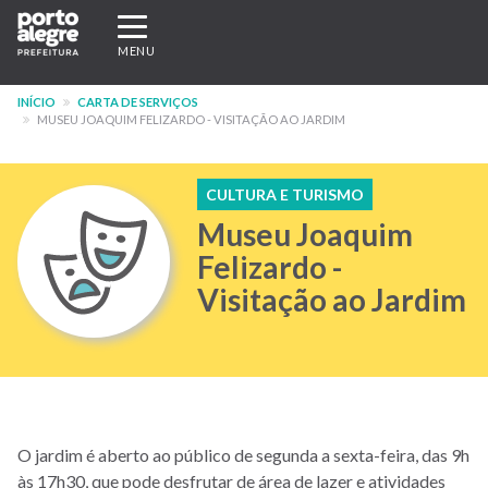
Pular
Expandir/recolher
para
navegação
MENU
o
conteúdo
INÍCIO
CARTA DE SERVIÇOS
principal
MUSEU JOAQUIM FELIZARDO - VISITAÇÃO AO JARDIM
CULTURA E TURISMO
Museu Joaquim
Felizardo -
Visitação ao Jardim
O jardim é aberto ao público de segunda a sexta-feira, das 9h
às 17h30, que pode desfrutar de área de lazer e atividades