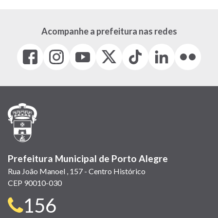
Acompanhe a prefeitura nas redes
Facebook
Instagram
Youtube
X
Tiktok
LinkedIn
Flickr
(link
(link
(link
(Antigo
(link
(link
(link
abre
abre
abre
Twitter)
abre
abre
abre
em
em
em
(link
em
em
em
nova
nova
nova
abre
nova
nova
nova
janela)
janela)
janela)
em
janela)
janela)
janela)
nova
janela)
Prefeitura Municipal de Porto Alegre
Rua João Manoel , 157 - Centro Histórico
CEP 90010-030
Telefone
156