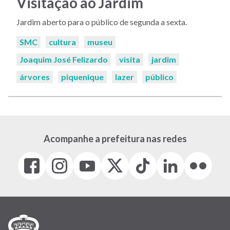
Visitação ao Jardim
Jardim aberto para o público de segunda a sexta.
Palavras-
SMC
cultura
museu
chaves:
Joaquim José Felizardo
visita
jardim
árvores
piquenique
lazer
público
Acompanhe a prefeitura nas redes
Facebook
Instagram
Youtube
X
Tiktok
LinkedIn
Flickr
(link
(link
(link
(Antigo
(link
(link
(link
abre
abre
abre
Twitter)
abre
abre
abre
em
em
em
(link
em
em
em
nova
nova
nova
abre
nova
nova
nova
janela)
janela)
janela)
em
janela)
janela)
janela)