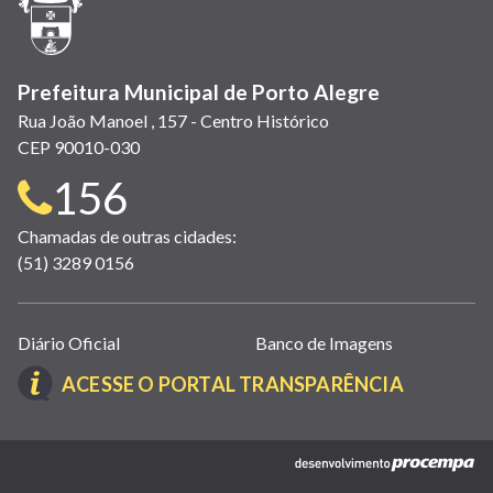
nova
janela)
Prefeitura Municipal de Porto Alegre
Rua João Manoel , 157 - Centro Histórico
CEP 90010-030
Telefone
156
para
Chamadas de outras cidades:
(51) 3289 0156
contato:
Links
Diário Oficial
Banco de Imagens
úteis
(LINK
ACESSE O PORTAL TRANSPARÊNCIA
(abrem
ABRE
em
EM
nova
(link
NOVA
janela)