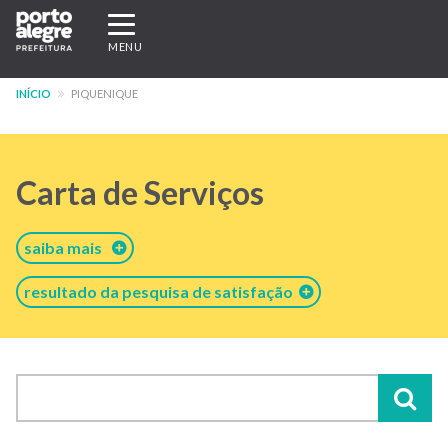
Pular
Expandir/recolher
para
navegação
MENU
o
conteúdo
INÍCIO
PIQUENIQUE
principal
Carta de Serviços
saiba mais
resultado da pesquisa de satisfação