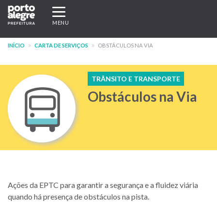
Pular
Expandir/recolher
para
navegação
MENU
o
conteúdo
INÍCIO
CARTA DE SERVIÇOS
OBSTÁCULOS NA VIA
principal
TRÂNSITO E TRANSPORTE
Obstáculos na Via
Ações da EPTC para garantir a segurança e a fluidez viária
quando há presença de obstáculos na pista.