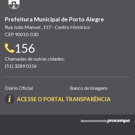
janela)
Prefeitura Municipal de Porto Alegre
Rua João Manoel , 157 - Centro Histórico
CEP 90010-030
Telefone
156
para
Chamadas de outras cidades:
(51) 3289 0156
contato:
Links
Diário Oficial
Banco de Imagens
úteis
(LINK
ACESSE O PORTAL TRANSPARÊNCIA
(abrem
ABRE
em
EM
nova
(link
NOVA
janela)
abre
JANELA)