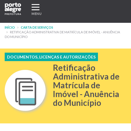
Pular
Expandir/recolher
para
navegação
MENU
o
conteúdo
INÍCIO
CARTA DE SERVIÇOS
principal
RETIFICAÇÃO ADMINISTRATIVA DE MATRÍCULA DE IMÓVEL - ANUÊNCIA
DO MUNICÍPIO
DOCUMENTOS, LICENÇAS E AUTORIZAÇÕES
Retificação
Administrativa de
Matrícula de
Imóvel - Anuência
do Município