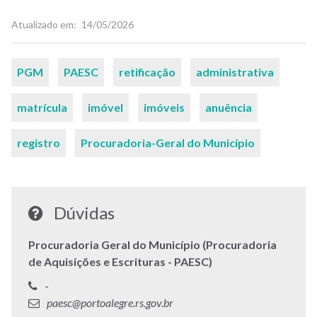
Atualizado em
14/05/2026
Palavras-
PGM
PAESC
retificação
administrativa
chaves
matrícula
imóvel
imóveis
anuência
registro
Procuradoria-Geral do Município
Dúvidas
Procuradoria Geral do Município (Procuradoria
de Aquisições e Escrituras - PAESC)
Telefone:
-
E-
paesc@portoalegre.rs.gov.br