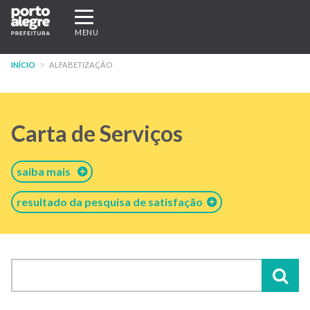
Pular
Expandir/recolher
para
navegação
MENU
o
conteúdo
INÍCIO
ALFABETIZAÇÃO
principal
Carta de Serviços
saiba mais
resultado da pesquisa de satisfação