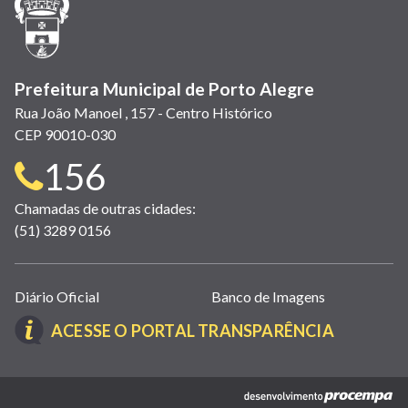
nova
janela)
Prefeitura Municipal de Porto Alegre
Rua João Manoel , 157 - Centro Histórico
CEP 90010-030
Telefone
156
para
Chamadas de outras cidades:
(51) 3289 0156
contato:
Links
Diário Oficial
Banco de Imagens
úteis
(LINK
ACESSE O PORTAL TRANSPARÊNCIA
(abrem
ABRE
em
EM
nova
(link
NOVA
janela)