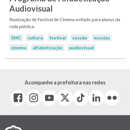
Audiovisual
Realização de Festival de Cinema voltado para alunos da
rede pública.
Palavras-
SMC
cultura
festival
sessão
escolas
chaves:
cinema
alfabetização
audiovisual
Acompanhe a prefeitura nas redes
Facebook
Instagram
Youtube
X
Tiktok
LinkedIn
Flickr
(link
(link
(link
(Antigo
(link
(link
(link
abre
abre
abre
Twitter)
abre
abre
abre
em
em
em
(link
em
em
em
nova
nova
nova
abre
nova
nova
nova
janela)
janela)
janela)
em
janela)
janela)
janela)