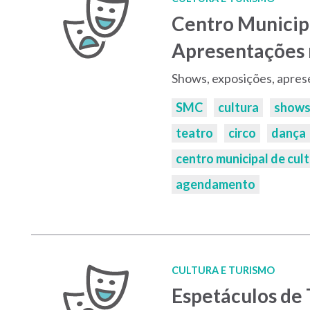
Centro Municipa
Apresentações 
Shows, exposições, aprese
Palavras-
SMC
cultura
show
chaves:
teatro
circo
dança
centro municipal de cul
agendamento
CULTURA E TURISMO
Espetáculos de 