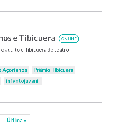
nos e Tibicuera
ONLINE
o adulto e Tibicuera de teatro
o Açorianos
Prêmio Tibicuera
infantojuvenil
Última
Última »
página