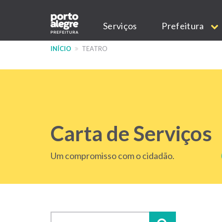
Pular
Main
para
Serviços
Prefeitura
o
navigation
conteúdo
INÍCIO
TEATRO
principal
Carta de Serviços
Um compromisso com o cidadão.