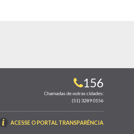
Telefone
156
para
Chamadas de outras cidades:
(51) 3289 0156
contato:
(LINK
ACESSE O PORTAL TRANSPARÊNCIA
ABRE