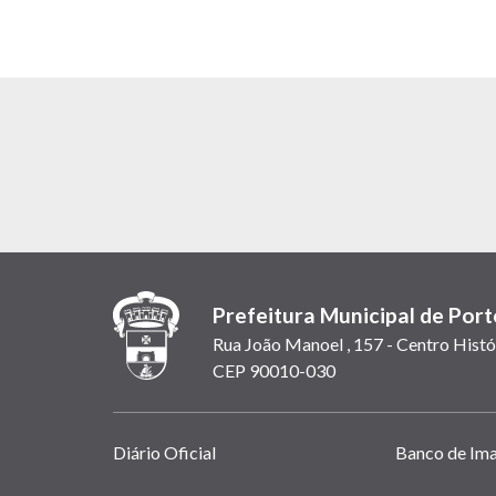
Prefeitura Municipal de Port
Rua João Manoel , 157 - Centro Histó
CEP 90010-030
Links
Diário Oficial
Banco de Im
úteis