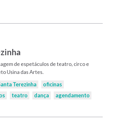
ezinha
tagem de espetáculos de teatro, circo e
to Usina das Artes.
Santa Terezinha
oficinas
os
teatro
dança
agendamento