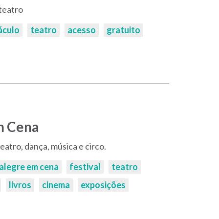
teatro
áculo
teatro
acesso
gratuito
m Cena
teatro, dança, música e circo.
alegre em cena
festival
teatro
livros
cinema
exposições