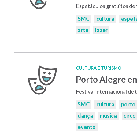
Espetáculos gratuitos de 
Palavras-
SMC
cultura
espet
chaves:
arte
lazer
CULTURA E TURISMO
Porto Alegre e
Festival internacional de 
Palavras-
SMC
cultura
porto 
chaves:
dança
música
circo
evento