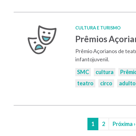
CULTURA E TURISMO
Prêmios Açoria
Prêmio Açorianos de teatr
infantojuvenil.
Palavras-
SMC
cultura
Prêmi
chaves:
teatro
circo
adulto
Página
1
Página
2
Próxima
Próxima ›
atual
página
Paginação