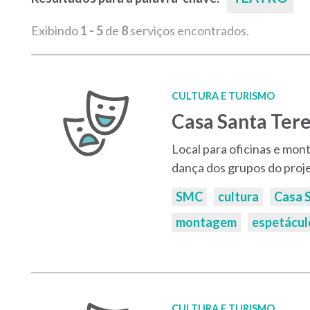
Exibindo
1 - 5
de
8
serviços encontrados.
CULTURA E TURISMO
Casa Santa Ter
Local para oficinas e mon
dança dos grupos do proje
Palavras-
SMC
cultura
Casa 
chaves:
montagem
espetácul
CULTURA E TURISMO