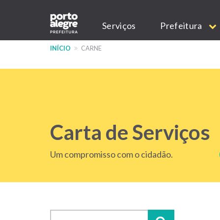
Pular
Main
para
Serviços
Prefeitura
o
navigation
conteúdo
INÍCIO
CARNE
principal
Carta de Serviços
Um compromisso com o cidadão.