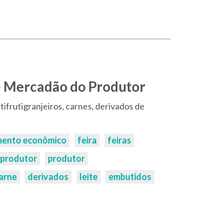
e Mercadão do Produtor
ifrutigranjeiros, carnes, derivados de
mento econômico
feira
feiras
 produtor
produtor
arne
derivados
leite
embutidos