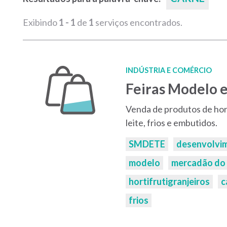
Exibindo
1 - 1
de
1
serviços encontrados.
INDÚSTRIA E COMÉRCIO
Feiras Modelo 
Venda de produtos de hort
leite, frios e embutidos.
Palavras-
SMDETE
desenvolvi
chaves:
modelo
mercadão do
hortifrutigranjeiros
c
frios