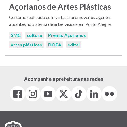
Açorianos de Artes Plásticas
Certame realizado com vistas a promover os agentes
atuantes no sistema de artes visuais em Porto Alegre.
Palavras-
SMC
cultura
Prêmio Açorianos
chaves:
artes plásticas
DOPA
edital
Acompanhe a prefeitura nas redes
Facebook
Instagram
Youtube
X
Tiktok
LinkedIn
Flickr
(link
(link
(link
(Antigo
(link
(link
(link
abre
abre
abre
Twitter)
abre
abre
abre
em
em
em
(link
em
em
em
nova
nova
nova
abre
nova
nova
nova
janela)
janela)
janela)
em
janela)
janela)
janela)