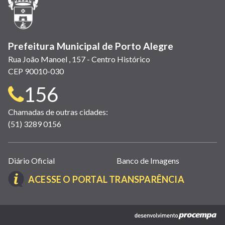
nova
janela)
Prefeitura Municipal de Porto Alegre
Rua João Manoel , 157 - Centro Histórico
CEP 90010-030
Telefone
156
para
Chamadas de outras cidades:
(51) 3289 0156
contato:
Links
Diário Oficial
Banco de Imagens
úteis
(LINK
ACESSE O PORTAL TRANSPARÊNCIA
(abrem
ABRE
em
EM
nova
(link
NOVA
janela)