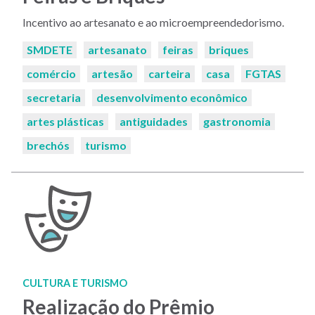
Incentivo ao artesanato e ao microempreendedorismo.
Palavras-
SMDETE
artesanato
feiras
briques
chaves:
comércio
artesão
carteira
casa
FGTAS
secretaria
desenvolvimento econômico
artes plásticas
antiguidades
gastronomia
brechós
turismo
CULTURA E TURISMO
Realização do Prêmio