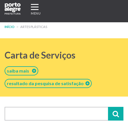
Pular
Expandir/recolher
para
navegação
MENU
o
conteúdo
INÍCIO
ARTES PLÁSTICAS
principal
Carta de Serviços
saiba mais
resultado da pesquisa de satisfação