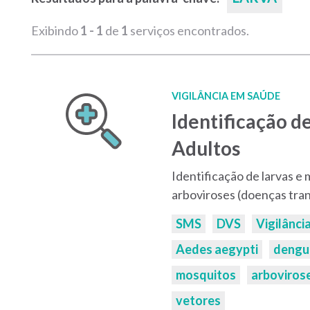
Exibindo
1 - 1
de
1
serviços encontrados.
VIGILÂNCIA EM SAÚDE
Identificação d
Adultos
Identificação de larvas e
arboviroses (doenças tra
Palavras-
SMS
DVS
Vigilânci
chaves:
Aedes aegypti
dengu
mosquitos
arboviros
vetores