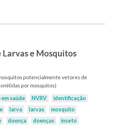
e Larvas e Mosquitos
 mosquitos potencialmente vetores de
nsmitidas por mosquitos)
a em saúde
NVRV
identificação
e
larva
larvas
mosquito
e
doença
doenças
inseto