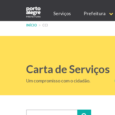
Pular
Main
para
Serviços
Prefeitura
o
navigation
conteúdo
INÍCIO
CCI
principal
Carta de Serviços
Um compromisso com o cidadão.