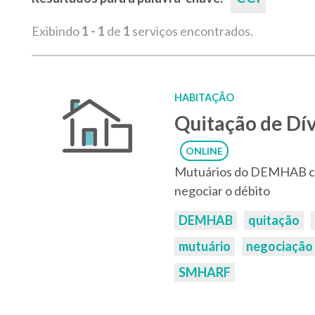
Exibindo
1 - 1
de
1
serviços encontrados.
HABITAÇÃO
Quitação de D
ONLINE
Mutuários do DEMHAB co
negociar o débito
Palavras-
DEMHAB
quitação
chaves:
mutuário
negociação
SMHARF