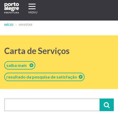
Pular
Expandir/recolher
para
navegação
MENU
o
conteúdo
INÍCIO
MINISTAR
principal
Carta de Serviços
saiba mais
resultado da pesquisa de satisfação