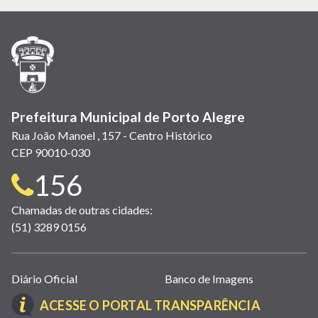
em
em
em
(link
em
em
em
nova
nova
nova
abre
nova
nova
nova
janela)
janela)
janela)
em
janela)
janela)
janela)
nova
janela)
Prefeitura Municipal de Porto Alegre
Rua João Manoel , 157 - Centro Histórico
CEP 90010-030
Telefone
156
para
Chamadas de outras cidades:
(51) 3289 0156
contato:
Links
Diário Oficial
Banco de Imagens
úteis
(LINK
ACESSE O PORTAL TRANSPARÊNCIA
(abrem