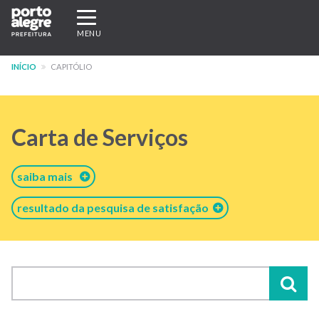
Pular
Expandir/recolher
para
navegação
MENU
o
conteúdo
INÍCIO
CAPITÓLIO
principal
Carta de Serviços
saiba mais
resultado da pesquisa de satisfação