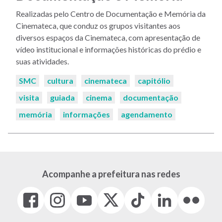
Realizadas pelo Centro de Documentação e Memória da
Cinemateca, que conduz os grupos visitantes aos
diversos espaços da Cinemateca, com apresentação de
vídeo institucional e informações históricas do prédio e
suas atividades.
Palavras-
SMC
cultura
cinemateca
capitólio
chaves:
visita
guiada
cinema
documentação
memória
informações
agendamento
Acompanhe a prefeitura nas redes
Facebook
Instagram
Youtube
X
Tiktok
LinkedIn
Flickr
(link
(link
(link
(Antigo
(link
(link
(link
abre
abre
abre
Twitter)
abre
abre
abre