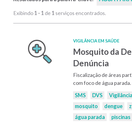
Exibindo
1 - 1
de
1
serviços encontrados.
VIGILÂNCIA EM SAÚDE
Mosquito da Den
Denúncia
Fiscalização de áreas part
com foco de água parada.
Palavras-
SMS
DVS
Vigilânci
chaves:
mosquito
dengue
z
água parada
piscinas