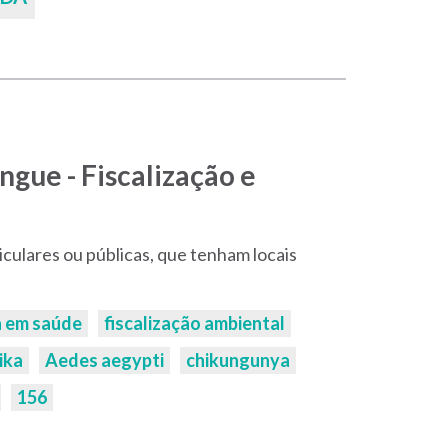
gue - Fiscalização e
iculares ou públicas, que tenham locais
a em saúde
fiscalização ambiental
ika
Aedes aegypti
chikungunya
156