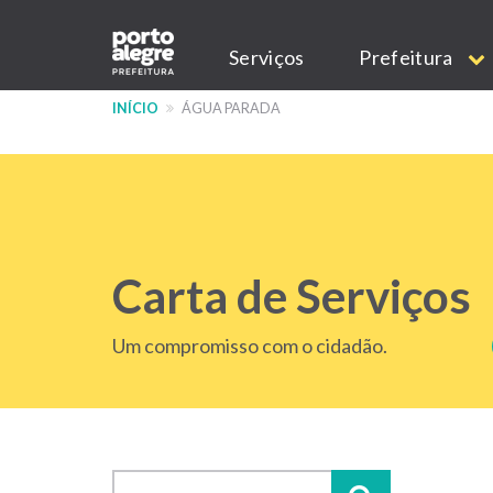
Pular
Main
para
Serviços
Prefeitura
o
navigation
conteúdo
INÍCIO
ÁGUA PARADA
principal
Carta de Serviços
Um compromisso com o cidadão.