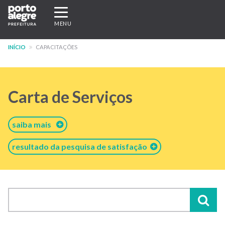
Pular
Expandir/recolher
para
navegação
MENU
o
conteúdo
INÍCIO
CAPACITAÇÕES
principal
Carta de Serviços
saiba mais
resultado da pesquisa de satisfação