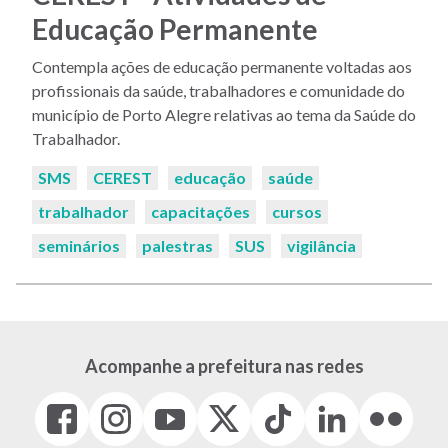
Educação Permanente
Contempla ações de educação permanente voltadas aos
profissionais da saúde, trabalhadores e comunidade do
município de Porto Alegre relativas ao tema da Saúde do
Trabalhador.
Palavras-
SMS
CEREST
educação
saúde
chaves:
trabalhador
capacitações
cursos
seminários
palestras
SUS
vigilância
Acompanhe a prefeitura nas redes
Facebook
Instagram
Youtube
X
Tiktok
LinkedIn
Flickr
(link
(link
(link
(Antigo
(link
(link
(link