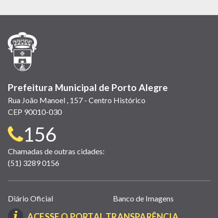
abre
abre
abre
Twitter)
abre
abre
abre
em
em
em
(link
em
em
em
nova
nova
nova
abre
nova
nova
nova
janela)
janela)
janela)
em
janela)
janela)
janela)
nova
janela)
Prefeitura Municipal de Porto Alegre
Rua João Manoel , 157 - Centro Histórico
CEP 90010-030
Telefone
156
para
Chamadas de outras cidades:
(51) 3289 0156
contato:
Links
Diário Oficial
Banco de Imagens
úteis
(LINK
ACESSE O PORTAL TRANSPARÊNCIA