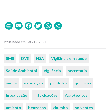
Print
Email
Facebook
Twitter
WhatsApp
Share
Atualizado em
30/12/2024
Palavras-
SMS
DVS
NSA
Vigilância em saúde
chaves
Saúde Ambiental
vigilância
secretaria
saúde
exposição
produtos
químicos
intoxicação
Intoxicações
Agrotóxicos
amianto
benzenos
chumbo
solventes