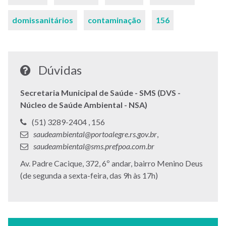
domissanitários
contaminação
156
Dúvidas
Secretaria Municipal de Saúde - SMS (DVS -
Núcleo de Saúde Ambiental - NSA)
Telefone:
Telefone:
(51) 3289-2404 ,
156
E-
E-
saudeambiental@portoalegre.rs.gov.br
,
mail:
mail:
saudeambiental@sms.prefpoa.com.br
Endereço:
Av. Padre Cacique, 372, 6º andar, bairro Menino Deus
(de segunda a sexta-feira, das 9h às 17h)