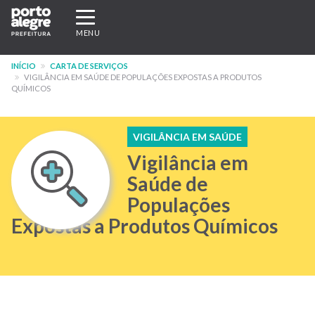
Pular
Expandir/recolher
para
navegação
MENU
o
conteúdo
INÍCIO
CARTA DE SERVIÇOS
principal
VIGILÂNCIA EM SAÚDE DE POPULAÇÕES EXPOSTAS A PRODUTOS
QUÍMICOS
VIGILÂNCIA EM SAÚDE
Vigilância em
Saúde de
Populações
Expostas a Produtos Químicos