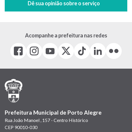
Acompanhe a prefeitura nas redes
Facebook
Instagram
Youtube
X
Tiktok
LinkedIn
Flickr
(link
(link
(link
(Antigo
(link
(link
(link
abre
abre
abre
Twitter)
abre
abre
abre
em
em
em
(link
em
em
em
nova
nova
nova
abre
nova
nova
nova
janela)
janela)
janela)
em
janela)
janela)
janela)
nova
janela)
Prefeitura Municipal de Porto Alegre
Rua João Manoel , 157 - Centro Histórico
CEP 90010-030