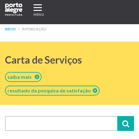
Pular
Expandir/recolher
para
navegação
MENU
o
conteúdo
INÍCIO
INTOXICAÇÃO
principal
Carta de Serviços
saiba mais
resultado da pesquisa de satisfação