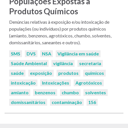
Populações Expostas a
Produtos Químicos
Denúncias relativas à exposição e/ou intoxicação de
populações (ou indivíduos) por produtos químicos
(amianto, benzenos, agrotóxicos, chumbo, solventes,
domissanitários, saneantes e outros).
Palavras-
SMS
DVS
NSA
Vigilância em saúde
chaves:
Saúde Ambiental
vigilância
secretaria
saúde
exposição
produtos
químicos
intoxicação
Intoxicações
Agrotóxicos
amianto
benzenos
chumbo
solventes
domissanitários
contaminação
156