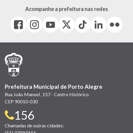
Acompanhe a prefeitura nas redes
Facebook
Instagram
Youtube
X
Tiktok
LinkedIn
Flickr
(link
(link
(link
(Antigo
(link
(link
(link
abre
abre
abre
Twitter)
abre
abre
abre
em
em
em
(link
em
em
em
nova
nova
nova
abre
nova
nova
nova
janela)
janela)
janela)
em
janela)
janela)
janela)
nova
janela)
Prefeitura Municipal de Porto Alegre
Rua João Manoel , 157 - Centro Histórico
CEP 90010-030
Telefone
156
para
Chamadas de outras cidades:
(51) 3289 0156