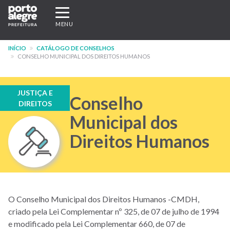
Pular
Expandir/recolher
para
navegação
MENU
o
conteúdo
INÍCIO
CATÁLOGO DE CONSELHOS
principal
CONSELHO MUNICIPAL DOS DIREITOS HUMANOS
JUSTIÇA E
Conselho
DIREITOS
Municipal dos
Direitos Humanos
O Conselho Municipal dos Direitos Humanos -CMDH,
criado pela Lei Complementar nº 325, de 07 de julho de 1994
e modificado pela Lei Complementar 660, de 07 de