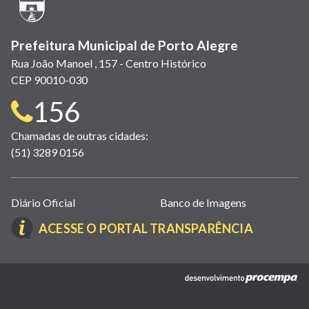
janela)
Prefeitura Municipal de Porto Alegre
Rua João Manoel , 157 - Centro Histórico
CEP 90010-030
Telefone
156
para
Chamadas de outras cidades:
(51) 3289 0156
contato:
Links
Diário Oficial
Banco de Imagens
úteis
(LINK
ACESSE O PORTAL TRANSPARÊNCIA
(abrem
ABRE
em
EM
nova
(link
NOVA
janela)
abre
JANELA)