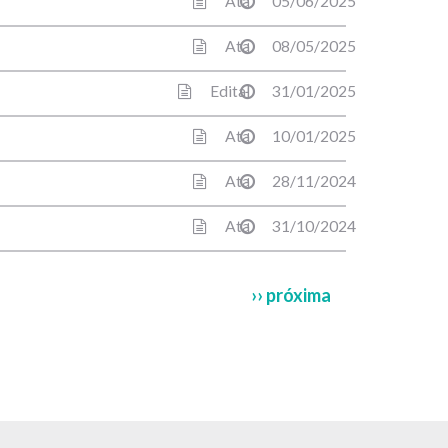
Ata
05/06/2025
Ata
08/05/2025
Edital
31/01/2025
Ata
10/01/2025
Ata
28/11/2024
Ata
31/10/2024
Próxima
›› próxima
página