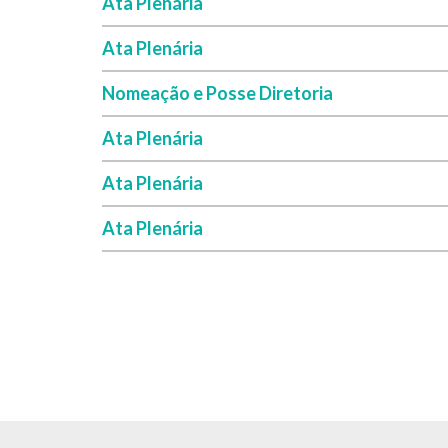
Ata Plenária
Ata Plenária
Nomeação e Posse Diretoria
Ata Plenária
Ata Plenária
Ata Plenária
Paginação