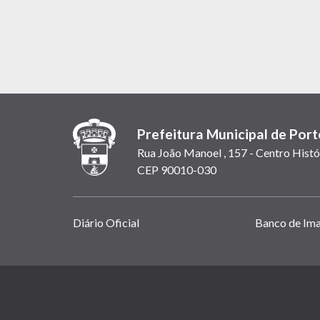
Prefeitura Municipal de Port
Rua João Manoel , 157 - Centro Histó
CEP 90010-030
Links
Diário Oficial
Banco de Im
úteis
(abrem
em
(link
nova
abre
janela)
em