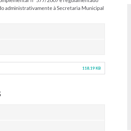
i Complementar nº 577/2007 e regulamentado
do administrativamente à Secretaria Municipal
118.19 KB
s