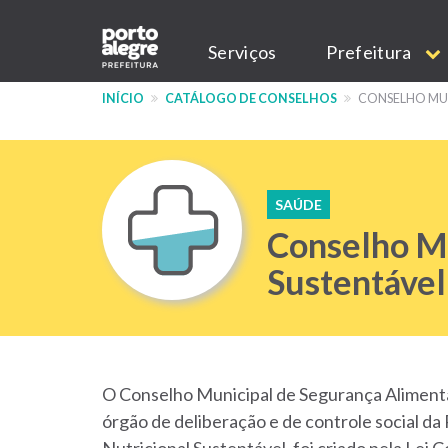
Pular
Main
para
Serviços
Prefeitura
o
navigation
conteúdo
INÍCIO
CATÁLOGO DE CONSELHOS
CONSELHO MUN
principal
SAÚDE
Conselho Mu
Sustentável
O Conselho Municipal de Segurança Aliment
órgão de deliberação e de controle social da