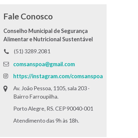
Fale Conosco
Conselho Municipal de Segurança
Alimentar e Nutricional Sustentável
Telefone:
(51) 3289.2081
E-
comsanspoa@gmail.com
mail:
Instagram:
https://instagram.com/comsanspoa
Endereço
Av. João Pessoa, 1105, sala 203 -
e
Bairro Farroupilha.
horário
Porto Alegre, RS. CEP 90040-001
de
Atendimento das 9h às 18h.
atendimento: