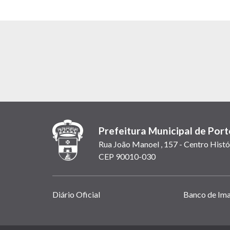
Prefeitura Municipal de Port
Rua João Manoel , 157 - Centro Histó
CEP 90010-030
Links
Diário Oficial
Banco de Im
úteis
(abrem