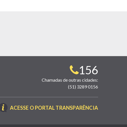
Telefone
156
para
Chamadas de outras cidades:
(51) 3289 0156
contato:
(LINK
ACESSE O PORTAL TRANSPARÊNCIA
ABRE
EM