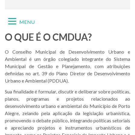
Expandir/recolher
MENU
navegação
O QUE É O CMDUA?
Menu
-
O Conselho Municipal de Desenvolvimento Urbano e
Site
Ambiental é um órgão colegiado integrante do Sistema
CMDUA
Municipal de Gestão e Planejamento, com atribuições
definidas no art. 39 do Plano Diretor de Desenvolvimento
Urbano e Ambiental (PDDUA).
Sua finalidade é formular, discutir e deliberar sobre políticas,
planos, programas e projetos relacionados ao
desenvolvimento urbano e ambiental do Município de Porto
Alegre, zelando pela aplicação da legislação urbanística,
promovendo o debate público, integrando políticas setoriais
e apreciando projetos e instrumentos urbanísticos de
impacto, como os Projetos Especiais de Impacto Urbano e o