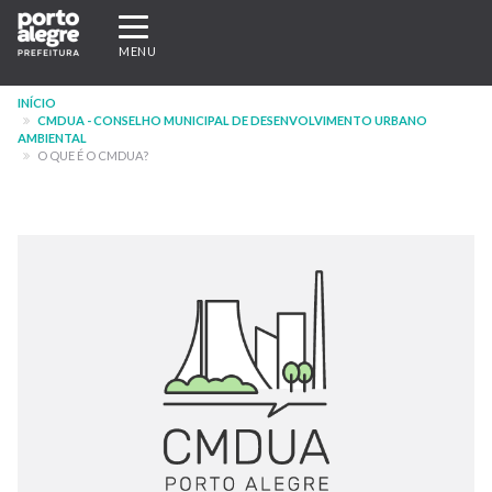
Pular
Expandir/recolher
para
navegação
MENU
o
conteúdo
INÍCIO
principal
CMDUA - CONSELHO MUNICIPAL DE DESENVOLVIMENTO URBANO
AMBIENTAL
O QUE É O CMDUA?