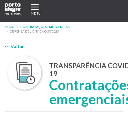
Pular
Expandir/recolher
para
navegação
MENU
o
conteúdo
INÍCIO
CONTRATAÇÕES EMERGENCIAIS
principal
DISPENSA DE LICITAÇÃO 50/2020
<< Voltar
TRANSPARÊNCIA COVID
19
Contrataçõe
emergenciai