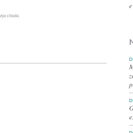
e
p
D
M
z
p
D
G
e
D