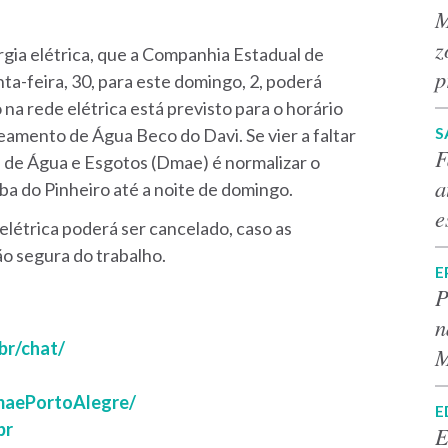
M
z
ia elétrica, que a Companhia Estadual de
p
ta-feira, 30, para este domingo, 2, poderá
 na rede elétrica está previsto para o horário
S
eamento de Água Beco do Davi. Se vier a faltar
F
 de Água e Esgotos (Dmae) é normalizar o
a
a do Pinheiro até a noite de domingo.
e
elétrica poderá ser cancelado, caso as
ão segura do trabalho.
E
P
n
br/chat/
M
maePortoAlegre/
E
br
E