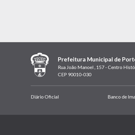
Prefeitura Municipal de Port
Rua João Manoel , 157 - Centro Histó
CEP 90010-030
Links
Diário Oficial
Banco de Im
úteis
(abrem
em
(link
nova
abre
janela)