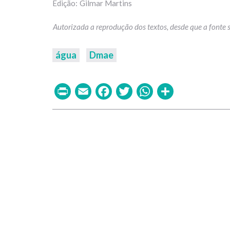
Gilmar Martins
água
Dmae
Print
Email
Facebook
Twitter
WhatsAp
Share