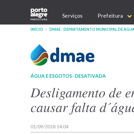
Pular
Main
para
Serviços
Prefeitura
o
navigation
conteúdo
INÍCIO
DMAE - DEPARTAMENTO MUNICIPAL DE ÁGUA
principal
ÁGUA E ESGOTOS- DESATIVADA
Desligamento de e
causar falta d´ág
01/09/2018 14:04