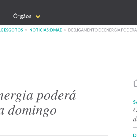
Órgãos
 E ESGOTOS
NOTÍCIAS: DMAE
DESLIGAMENTO DE ENERGIA PODERÁ
Ú
nergia poderá
S
ua domingo
O
d
D