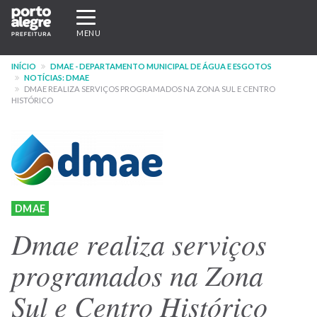
Pular
Expandir/recolher
para
navegação
MENU
o
conteúdo
INÍCIO
DMAE - DEPARTAMENTO MUNICIPAL DE ÁGUA E ESGOTOS
principal
NOTÍCIAS: DMAE
DMAE REALIZA SERVIÇOS PROGRAMADOS NA ZONA SUL E CENTRO
HISTÓRICO
DMAE
Dmae realiza serviços
programados na Zona
Sul e Centro Histórico