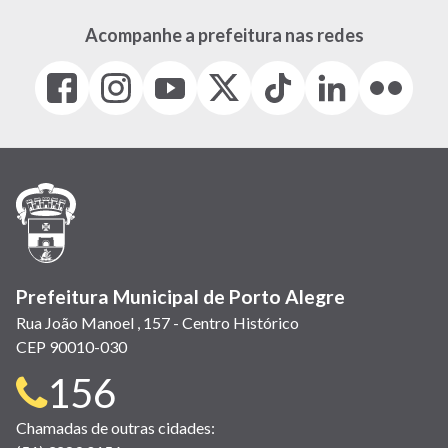
Acompanhe a prefeitura nas redes
Facebook
Instagram
Youtube
X
Tiktok
LinkedIn
Flickr
(link
(link
(link
(Antigo
(link
(link
(link
abre
abre
abre
Twitter)
abre
abre
abre
em
em
em
(link
em
em
em
nova
nova
nova
abre
nova
nova
nova
janela)
janela)
janela)
em
janela)
janela)
janela)
nova
janela)
Prefeitura Municipal de Porto Alegre
Rua João Manoel , 157 - Centro Histórico
CEP 90010-030
Telefone
156
para
Chamadas de outras cidades: