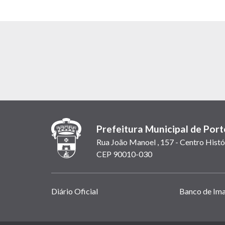
Prefeitura Municipal de Port
Rua João Manoel , 157 - Centro Histó
CEP 90010-030
Links
Diário Oficial
Banco de Im
úteis
(abrem