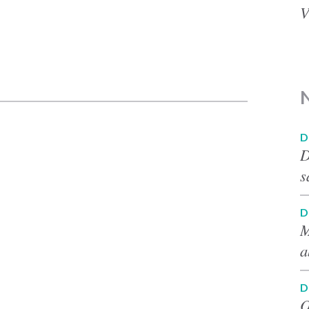
V
p
D
D
s
D
M
a
D
O