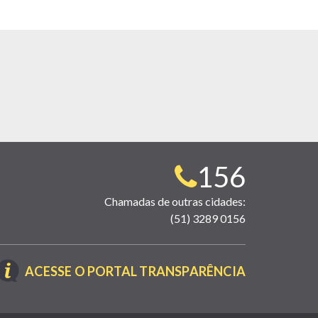
Telefone
156
para
Chamadas de outras cidades:
(51) 3289 0156
contato:
(LINK
ACESSE O PORTAL TRANSPARÊNCIA
ABRE
EM