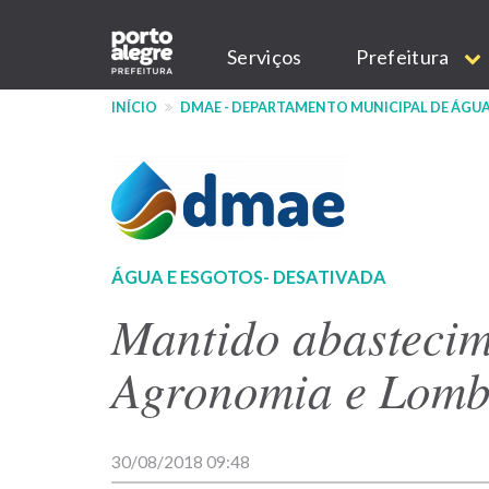
Pular
Main
para
Serviços
Prefeitura
o
navigation
conteúdo
INÍCIO
DMAE - DEPARTAMENTO MUNICIPAL DE ÁGUA
principal
ÁGUA E ESGOTOS- DESATIVADA
Mantido abastecim
Agronomia e Lomb
30/08/2018 09:48