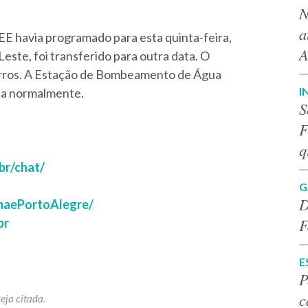
N
a
EE havia programado para esta quinta-feira,
A
este, foi transferido para outra data. O
irros. A Estação de Bombeamento de Água
I
ona normalmente.
S
F
q
br/chat/
G
D
maePortoAlegre/
F
br
E
P
c