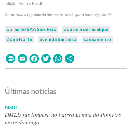
Andrea Brasil
obras no SAA São João
adutora de recalque
Zona Norte
avenida Sertório
saneamento
Print
Email
Facebook
Twitter
WhatsApp
Share
Últimas notícias
DMLU
DMLU faz limpeza no bairro Lomba do Pinheiro
neste domingo