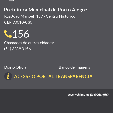
Prefeitura Municipal de Porto Alegre
Rua João Manoel , 157 - Centro Histórico
CEP 90010-030
Telefone
156
para
Chamadas de outras cidades:
(51) 3289 0156
contato:
Links
Diário Oficial
Banco de Imagens
úteis
(LINK
ACESSE O PORTAL TRANSPARÊNCIA
(abrem
ABRE
em
EM
nova
(link
NOVA
janela)
abre
JANELA)
em