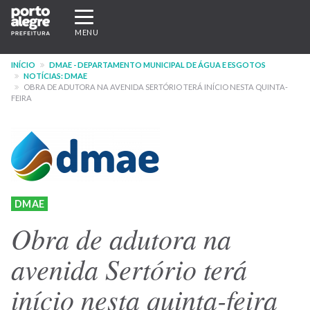
Pular
Expandir/recolher
para
navegação
MENU
o
conteúdo
INÍCIO
DMAE - DEPARTAMENTO MUNICIPAL DE ÁGUA E ESGOTOS
principal
NOTÍCIAS: DMAE
OBRA DE ADUTORA NA AVENIDA SERTÓRIO TERÁ INÍCIO NESTA QUINTA-
FEIRA
DMAE
Obra de adutora na
avenida Sertório terá
início nesta quinta-feira