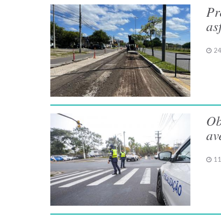
Pr
as
24
Ob
av
11