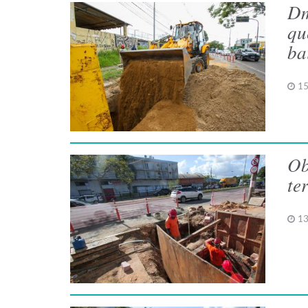
Dm
qu
ba
15
Ob
te
13