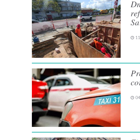
Dm
re
Sa
11
Pr
co
04