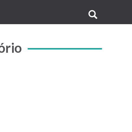
Buscar
no
site
ório