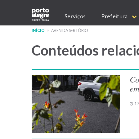
Pular
Main
para
Serviços
Prefeitura
o
navigation
conteúdo
INÍCIO
AVENIDA SERTÓRIO
principal
Conteúdos relaci
Co
em
17