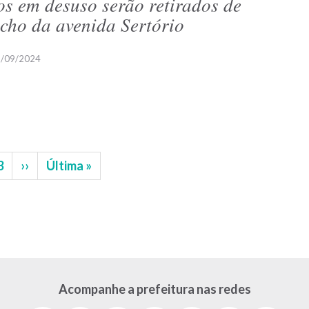
os em desuso serão retirados de
echo da avenida Sertório
/09/2024
na
Página
3
Próxima
››
Última
Última »
página
página
Acompanhe a prefeitura nas redes