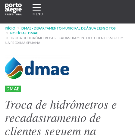
Pular
Expandir/recolher
para
navegação
MENU
o
conteúdo
INÍCIO
DMAE - DEPARTAMENTO MUNICIPAL DE ÁGUA E ESGOTOS
principal
NOTÍCIAS: DMAE
TROCA DE HIDRÔMETROS E RECADASTRAMENTO DE CLIENTES SEGUEM
NA PRÓXIMA SEMANA
DMAE
Troca de hidrômetros e
recadastramento de
clientes seguem na