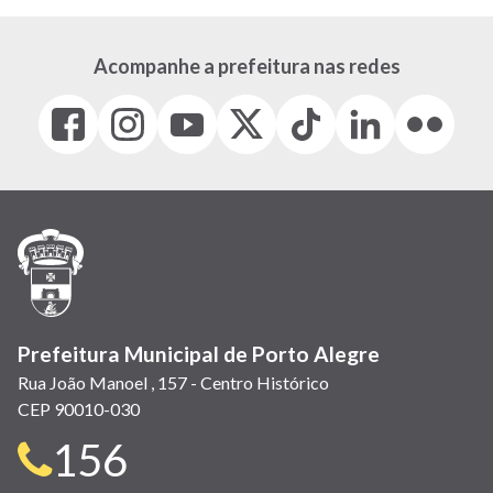
Acompanhe a prefeitura nas redes
Facebook
Instagram
Youtube
X
Tiktok
LinkedIn
Flickr
(link
(link
(link
(Antigo
(link
(link
(link
abre
abre
abre
Twitter)
abre
abre
abre
em
em
em
(link
em
em
em
nova
nova
nova
abre
nova
nova
nova
janela)
janela)
janela)
em
janela)
janela)
janela)
nova
janela)
Prefeitura Municipal de Porto Alegre
Rua João Manoel , 157 - Centro Histórico
CEP 90010-030
Telefone
156