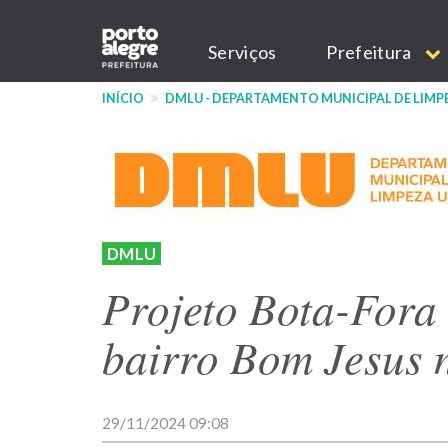
Pular
Main
para
Serviços
Prefeitura
o
navigation
conteúdo
INÍCIO
DMLU - DEPARTAMENTO MUNICIPAL DE LIMP
principal
DMLU
Projeto Bota-Fora 
bairro Bom Jesus n
29/11/2024 09:08