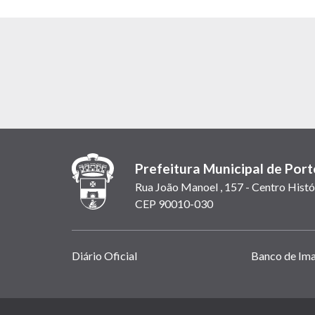
Prefeitura Municipal de Port
Rua João Manoel , 157 - Centro Histó
CEP 90010-030
Links
Diário Oficial
Banco de Im
úteis
(abrem
em