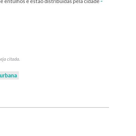
 entulhos e estão distribuídas pela cidade
-
 urbana
p