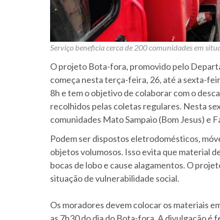
Serviço beneficia cerca de 200 comunidades em situa
O projeto Bota-fora, promovido pelo Depar
começa nesta terça-feira, 26, até a sexta-fe
8h e tem o objetivo de colaborar com o desca
recolhidos pelas coletas regulares. Nesta sex
comunidades Mato Sampaio (Bom Jesus) e Fá
Podem ser dispostos eletrodomésticos, móve
objetos volumosos. Isso evita que material d
bocas de lobo e cause alagamentos. O proje
situação de vulnerabilidade social.
Os moradores devem colocar os materiais em f
as 7h30 do dia do Bota-fora. A divulgação é 