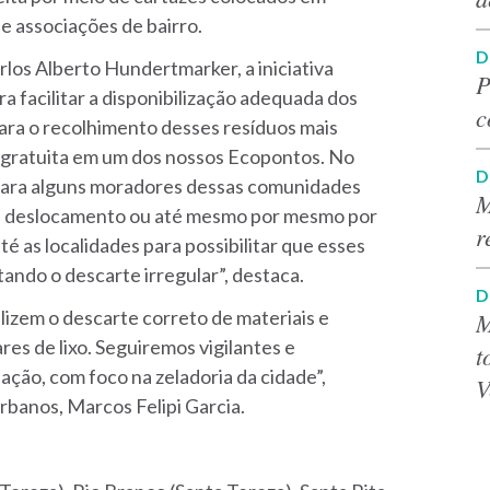
e associações de bairro.
D
os Alberto Hundertmarker, a iniciativa
P
 facilitar a disponibilização adequada dos
c
ara o recolhimento desses resíduos mais
 gratuita em um dos nossos Ecopontos. No
D
l para alguns moradores dessas comunidades
M
e de deslocamento ou até mesmo por mesmo por
r
té as localidades para possibilitar que esses
ando o descarte irregular”, destaca.
D
lizem o descarte correto de materiais e
M
res de lixo. Seguiremos vigilantes e
t
ação, com foco na zeladoria da cidade”,
V
Urbanos, Marcos Felipi Garcia.