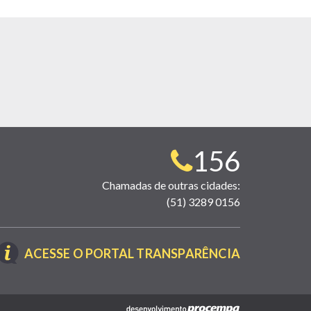
Telefone
156
para
Chamadas de outras cidades:
(51) 3289 0156
contato:
(LINK
ACESSE O PORTAL TRANSPARÊNCIA
ABRE
EM
NOVA