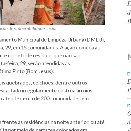
D
d
B
ção de vulnerabilidade social
tamento Municipal de Limpeza Urbana (DMLU),
ira, 29, em 15 comunidades. A ação começa às
rte correto de resíduos que não são
ta-feira, 29, serão atendidas as
tima Pinto (Bom Jesus).
D
D
is quebrados, colchões, dentre outros
P
escartado irregularmente obstrua arroios,
to atende cerca de 200 comunidades em
D
O
d
rente às residências na noite anterior, ou até
d
feita por meio de cartazes colocados em