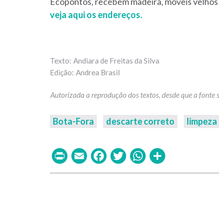
Ecopontos, recebem madeira, móveis velhos e
veja aqui os endereços.
Andiara de Freitas da Silva
Andrea Brasil
Bota-Fora
descarte correto
limpeza
Print
Email
Facebook
Twitter
WhatsAp
Share