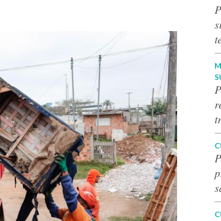
P
s
t
M
S
P
r
t
C
P
p
s
C