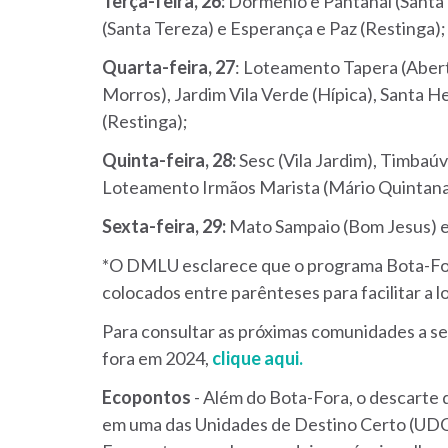
Terça-feira, 26:
Dormenio e Pantanal (Santa T
(Santa Tereza) e Esperança e Paz (Restinga);
Quarta-feira, 27
: Loteamento Tapera (Abert
Morros), Jardim Vila Verde (Hípica), Santa 
(Restinga);
Quinta-feira, 28:
Sesc (Vila Jardim), Timbaúv
Loteamento Irmãos Marista (Mário Quintana)
Sexta-feira, 29:
Mato Sampaio (Bom Jesus) e
*O DMLU esclarece que o programa Bota-Fora
colocados entre parênteses para facilitar a l
Para consultar as próximas comunidades a se
fora em 2024,
clique aqui.
Ecopontos
- Além do Bota-Fora, o descarte 
em uma das Unidades de Destino Certo (U