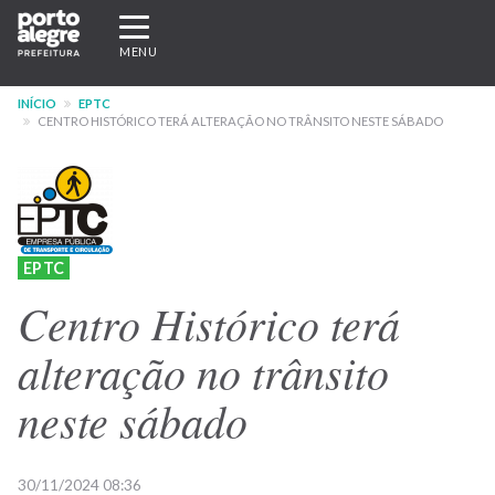
Pular
Expandir/recolher
para
navegação
MENU
o
conteúdo
INÍCIO
EPTC
principal
CENTRO HISTÓRICO TERÁ ALTERAÇÃO NO TRÂNSITO NESTE SÁBADO
EPTC
Centro Histórico terá
alteração no trânsito
neste sábado
30/11/2024 08:36