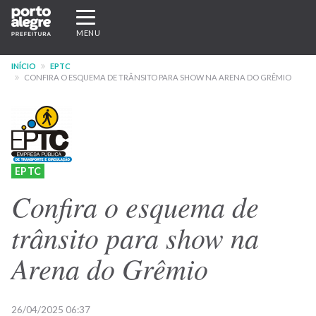
Pular
Expandir/recolher
para
navegação
MENU
o
conteúdo
INÍCIO
EPTC
principal
CONFIRA O ESQUEMA DE TRÂNSITO PARA SHOW NA ARENA DO GRÊMIO
EPTC
Confira o esquema de
trânsito para show na
Arena do Grêmio
26/04/2025 06:37