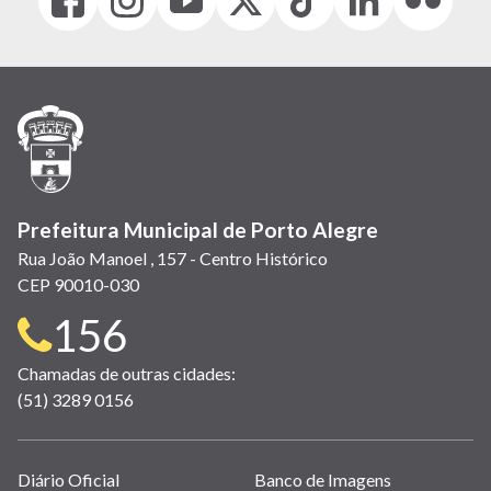
(link
(link
(link
(Antigo
(link
(link
(link
abre
abre
abre
Twitter)
abre
abre
abre
em
em
em
(link
em
em
em
nova
nova
nova
abre
nova
nova
nova
janela)
janela)
janela)
em
janela)
janela)
janela)
nova
janela)
Prefeitura Municipal de Porto Alegre
Rua João Manoel , 157 - Centro Histórico
CEP 90010-030
Telefone
156
para
Chamadas de outras cidades:
(51) 3289 0156
contato:
Links
Diário Oficial
Banco de Imagens