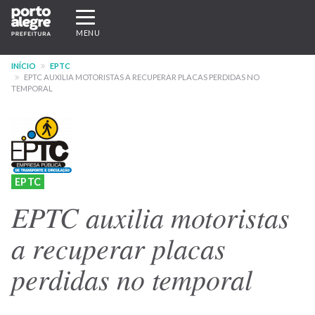
Pular
Expandir/recolher
para
navegação
MENU
o
conteúdo
INÍCIO
EPTC
principal
EPTC AUXILIA MOTORISTAS A RECUPERAR PLACAS PERDIDAS NO
TEMPORAL
EPTC
EPTC auxilia motoristas
a recuperar placas
perdidas no temporal