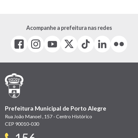
Acompanhe a prefeitura nas redes
Facebook
Instagram
Youtube
X
Tiktok
LinkedIn
Flickr
(link
(link
(link
(Antigo
(link
(link
(link
abre
abre
abre
Twitter)
abre
abre
abre
em
em
em
(link
em
em
em
nova
nova
nova
abre
nova
nova
nova
janela)
janela)
janela)
em
janela)
janela)
janela)
nova
janela)
Prefeitura Municipal de Porto Alegre
Rua João Manoel , 157 - Centro Histórico
CEP 90010-030
Telefone