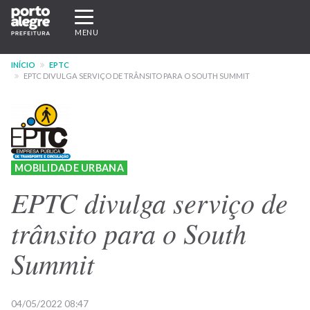
Pular
Expandir/recolher
para
navegação
MENU
o
conteúdo
INÍCIO
EPTC
principal
EPTC DIVULGA SERVIÇO DE TRÂNSITO PARA O SOUTH SUMMIT
MOBILIDADE URBANA
EPTC divulga serviço de
trânsito para o South
Summit
04/05/2022 08:47