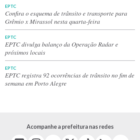
EPTC
Confira o esquema de trânsito e transporte para
Grêmio x Mirassol nesta quarta-feira
EPTC
EPTC divulga balanço da Operação Radar e
próximos locais
EPTC
EPTC registra 92 ocorrências de trânsito no fim de
semana em Porto Alegre
Acompanhe a prefeitura nas redes
Facebook
Instagram
Youtube
X
Tiktok
LinkedIn
Flickr