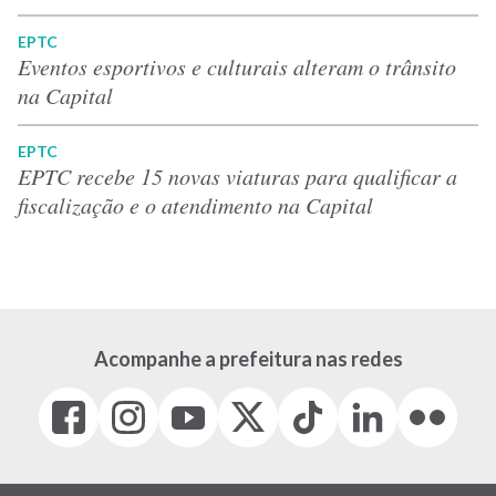
EPTC
Eventos esportivos e culturais alteram o trânsito
na Capital
EPTC
EPTC recebe 15 novas viaturas para qualificar a
fiscalização e o atendimento na Capital
Acompanhe a prefeitura nas redes
Facebook
Instagram
Youtube
X
Tiktok
LinkedIn
Flickr
(link
(link
(link
(Antigo
(link
(link
(link
abre
abre
abre
Twitter)
abre
abre
abre
em
em
em
(link
em
em
em