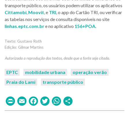
transporte público, os usuários podem utilizar os aplicativos
Cittamobi
,
Moovit
, e
TRI
, o app do Cartão TRI, ou verificar
as tabelas nos serviços de consulta disponíveis no site
linhas.eptc.com.br
e no aplicativo
156+POA
.
Gustavo Roth
Gilmar Martins
EPTC
mobilidade urbana
operação verão
Praia do Lami
transporte público
Print
Email
Facebook
Twitter
WhatsApp
Share