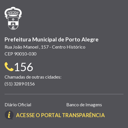
nova
nova
nova
abre
nova
nova
nova
janela)
janela)
janela)
em
janela)
janela)
janela)
nova
janela)
Prefeitura Municipal de Porto Alegre
Rua João Manoel , 157 - Centro Histórico
CEP 90010-030
Telefone
156
para
Chamadas de outras cidades:
(51) 3289 0156
contato:
Links
Diário Oficial
Banco de Imagens
úteis
(LINK
ACESSE O PORTAL TRANSPARÊNCIA
(abrem
ABRE
em