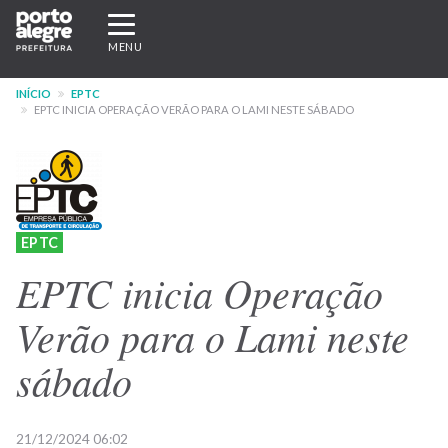
Pular
Expandir/recolher
para
navegação
MENU
o
conteúdo
INÍCIO
EPTC
principal
EPTC INICIA OPERAÇÃO VERÃO PARA O LAMI NESTE SÁBADO
EPTC
EPTC inicia Operação
Verão para o Lami neste
sábado
21/12/2024 06:02