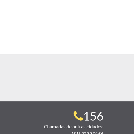
Telefone
156
para
Chamadas de outras cidades:
(51) 3289 0156