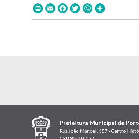
Print
Email
Facebook
Twitter
WhatsAp
Share
Prefeitura Municipal de Port
Rua João Manoel , 157 - Centro Histó
CEP 90010-030