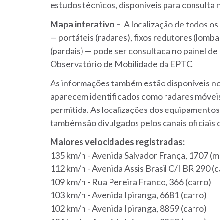
estudos técnicos, disponíveis para consulta 
Mapa interativo –
A localização de todos o
— portáteis (radares), fixos redutores (lomba
(pardais) — pode ser consultada no painel de
Observatório de Mobilidade da EPTC.
As informações também estão disponíveis no
aparecem identificados como radares móveis
permitida. As localizações dos equipamento
também são divulgados pelos canais oficiais 
Maiores velocidades registradas:
135 km/h - Avenida Salvador França, 1707 (m
112 km/h - Avenida Assis Brasil C/I BR 290 (c
109 km/h - Rua Pereira Franco, 366 (carro)
103 km/h - Avenida Ipiranga, 6681 (carro)
102 km/h - Avenida Ipiranga, 8859 (carro)