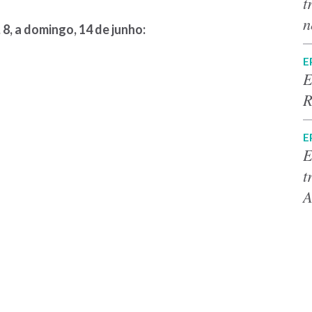
t
n
8, a domingo, 14 de junho:
E
E
R
E
E
t
A