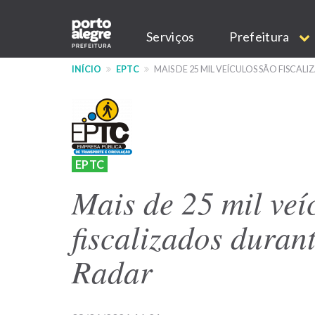
Pular
Main
para
Serviços
Prefeitura
o
navigation
conteúdo
INÍCIO
EPTC
MAIS DE 25 MIL VEÍCULOS SÃO FISC
principal
EPTC
Mais de 25 mil veí
fiscalizados duran
Radar