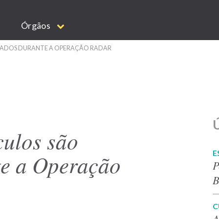
Órgãos
ALIZADOS DURANTE A OPERAÇÃO RADAR
Ú
culos são
E
te a Operação
P
B
C
A