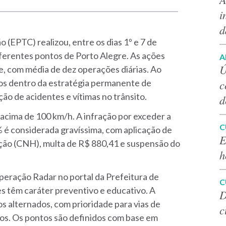
i
d
 (EPTC) realizou, entre os dias 1º e 7 de
iferentes pontos de Porto Alegre. As ações
A
Ú
e, com média de dez operações diárias. Ao
c
ados dentro da estratégia permanente de
ão de acidentes e vítimas no trânsito.
d
 acima de 100 km/h. A infração por exceder a
C
 é considerada gravíssima, com aplicação de
E
ação (CNH), multa de R$ 880,41 e suspensão do
h
peração Radar no portal da Prefeitura de
C
des têm caráter preventivo e educativo. A
D
os alternados, com prioridade para vias de
c
tros. Os pontos são definidos com base em