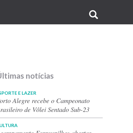
Buscar
no
site
ltimas notícias
SPORTE E LAZER
orto Alegre recebe o Campeonato
rasileiro de Vôlei Sentado Sub-23
ULTURA
campamento Farroupilha: abertas