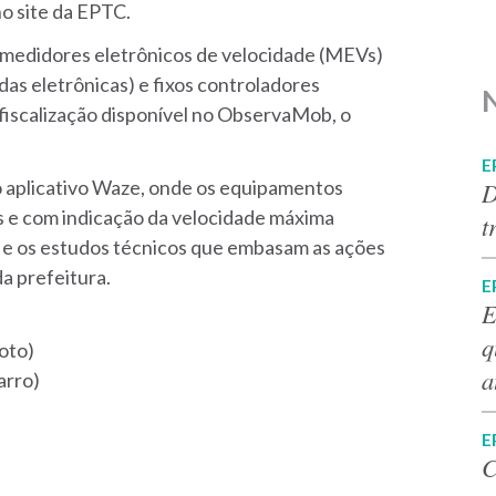
no site da EPTC.
s medidores eletrônicos de velocidade (MEVs)
das eletrônicas) e fixos controladores
 fiscalização disponível no ObservaMob, o
E
 aplicativo Waze, onde os equipamentos
D
 e com indicação da velocidade máxima
t
s e os estudos técnicos que embasam as ações
da prefeitura.
E
E
q
oto)
a
arro)
E
C