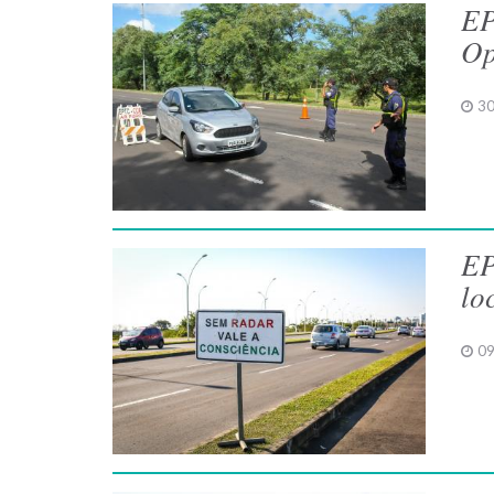
EP
Op
30
EP
lo
09