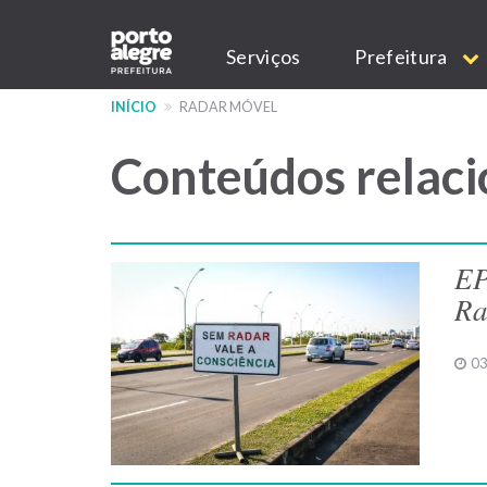
Pular
Main
para
Serviços
Prefeitura
o
navigation
conteúdo
INÍCIO
RADAR MÓVEL
principal
Conteúdos relaci
EP
Ra
03