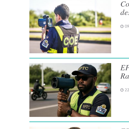
Co
de
09
EP
Ra
22