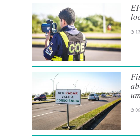
EP
lo
13
Fi
ab
um
06