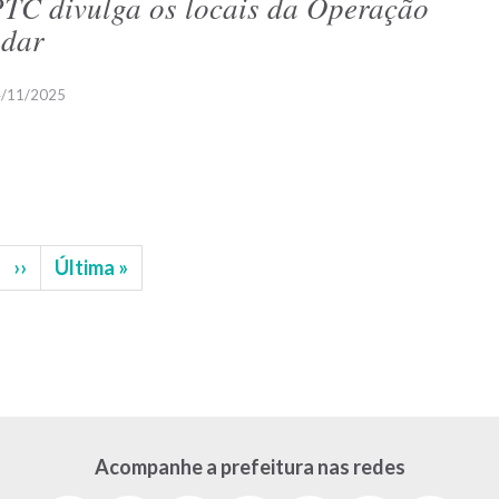
TC divulga os locais da Operação
dar
/11/2025
gina
Próxima
››
Última
Última »
página
página
Acompanhe a prefeitura nas redes