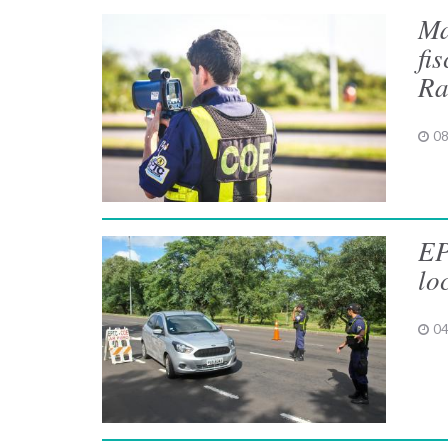
Ma
fi
Ra
08
EP
lo
04