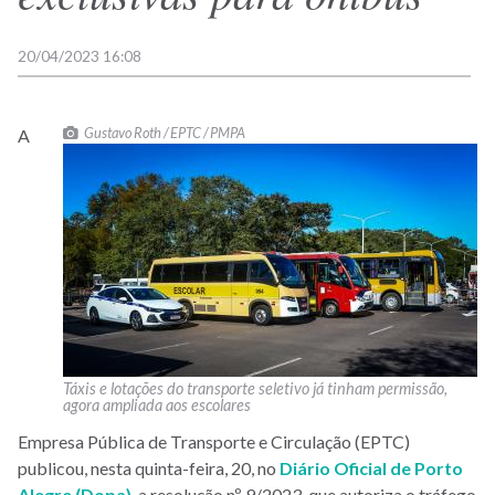
20/04/2023 16:08
Gustavo Roth / EPTC / PMPA
A
Táxis e lotações do transporte seletivo já tinham permissão,
agora ampliada aos escolares
Empresa Pública de Transporte e Circulação (EPTC)
publicou, nesta quinta-feira, 20, no
Diário Oficial de Porto
Alegre (Dopa)
, a resolução nº 9/2023, que autoriza o tráfego