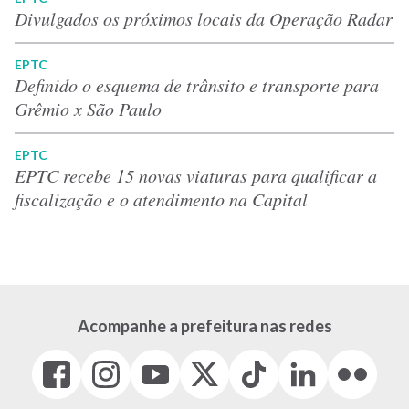
Divulgados os próximos locais da Operação Radar
EPTC
Definido o esquema de trânsito e transporte para
Grêmio x São Paulo
EPTC
EPTC recebe 15 novas viaturas para qualificar a
fiscalização e o atendimento na Capital
Acompanhe a prefeitura nas redes
Facebook
Instagram
Youtube
X
Tiktok
LinkedIn
Flickr
(link
(link
(link
(Antigo
(link
(link
(link
abre
abre
abre
Twitter)
abre
abre
abre