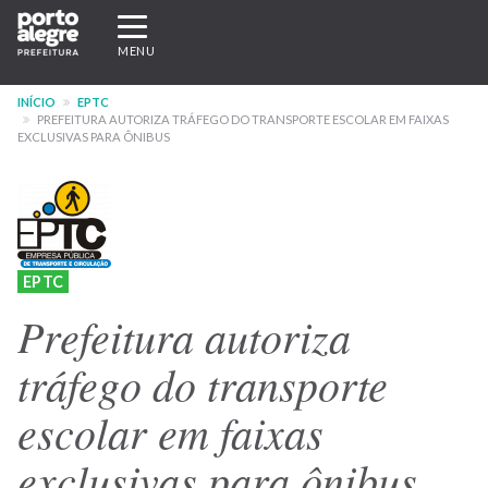
Pular
Expandir/recolher
para
navegação
MENU
o
conteúdo
INÍCIO
EPTC
principal
PREFEITURA AUTORIZA TRÁFEGO DO TRANSPORTE ESCOLAR EM FAIXAS
EXCLUSIVAS PARA ÔNIBUS
EPTC
Prefeitura autoriza
tráfego do transporte
escolar em faixas
exclusivas para ônibus