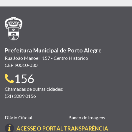
em
em
em
(link
em
em
em
nova
nova
nova
abre
nova
nova
nova
janela)
janela)
janela)
em
janela)
janela)
janela)
nova
janela)
Prefeitura Municipal de Porto Alegre
Rua João Manoel , 157 - Centro Histórico
CEP 90010-030
Telefone
156
para
Chamadas de outras cidades:
(51) 3289 0156
contato:
Links
Diário Oficial
Banco de Imagens
úteis
(LINK
ACESSE O PORTAL TRANSPARÊNCIA
(abrem