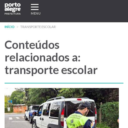
Pular
Expandir/recolher
para
navegação
MENU
o
conteúdo
INÍCIO
TRANSPORTE ESCOLAR
principal
Conteúdos
relacionados a:
transporte escolar