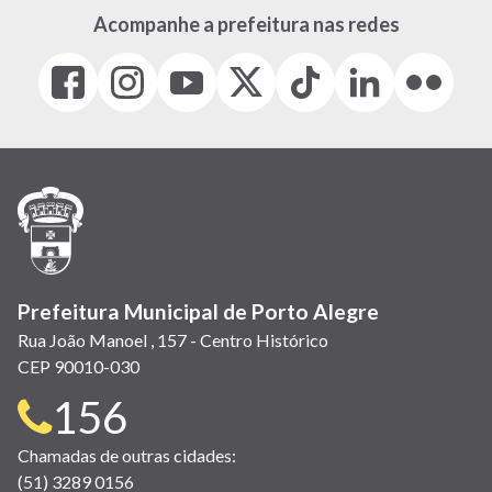
Acompanhe a prefeitura nas redes
Facebook
Instagram
Youtube
X
Tiktok
LinkedIn
Flickr
(link
(link
(link
(Antigo
(link
(link
(link
abre
abre
abre
Twitter)
abre
abre
abre
em
em
em
(link
em
em
em
nova
nova
nova
abre
nova
nova
nova
janela)
janela)
janela)
em
janela)
janela)
janela)
nova
janela)
Prefeitura Municipal de Porto Alegre
Rua João Manoel , 157 - Centro Histórico
CEP 90010-030
Telefone
156
para
Chamadas de outras cidades:
(51) 3289 0156