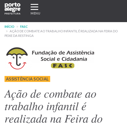
Pular
Expandir/recolher
para
navegação
MENU
o
conteúdo
INÍCIO
FASC
principal
AÇÃO DE COMBATE AO TRABALHO INFANTIL É REALIZADA NA FEIRA DO
PEIXE DA RESTINGA
ASSISTÊNCIA SOCIAL
Ação de combate ao
trabalho infantil é
realizada na Feira do