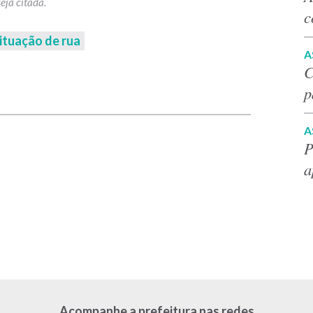
c
ituação de rua
A
C
p
p
A
P
a
Acompanhe a prefeitura nas redes