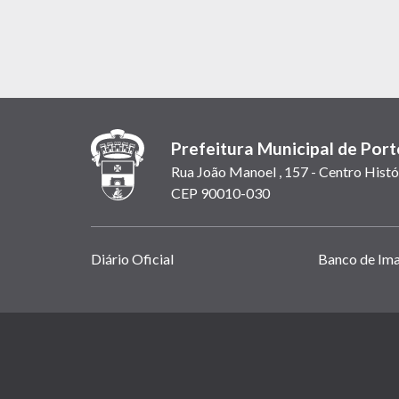
Prefeitura Municipal de Port
Rua João Manoel , 157 - Centro Histó
CEP 90010-030
Links
Diário Oficial
Banco de Im
úteis
(abrem
em
(link
nova
abre
janela)
em