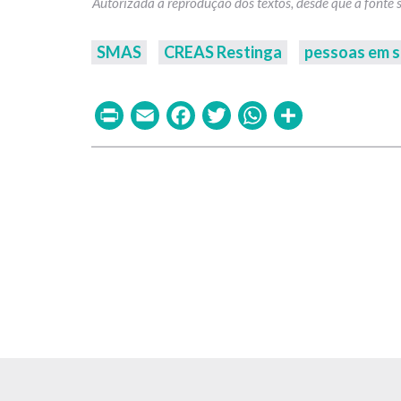
SMAS
CREAS Restinga
pessoas em s
Print
Email
Facebook
Twitter
WhatsAp
Share