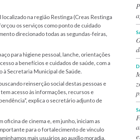
P
a
 localizado na região Restinga (Creas Restinga
eforçou os serviços como ponto de cuidado
S
mento direcionado todas as segundas-feiras,
O
d
spaço para higiene pessoal, lanche, orientações
acesso a benefícios e cuidados de saúde, com a
D
o à Secretaria Municipal de Saúde.
M
z
buscando reinserção social destas pessoas e
p
 tem acesso às informações, recursos e
endência”, explica o secretário adjunto de
S
F
 oficina de cinema e, em junho, iniciam as
a
importante para o fortalecimento de vínculo
e
aminhamos mais usuários ao auxílio moradia.