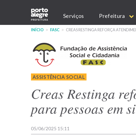
Pular
Main
para
Serviços
Prefeitura
o
navigation
conteúdo
INÍCIO
FASC
CREAS RESTINGA REFORÇA ATENDIME
principal
ASSISTÊNCIA SOCIAL
Creas Restinga re
para pessoas em s
05/06/2025 15:11