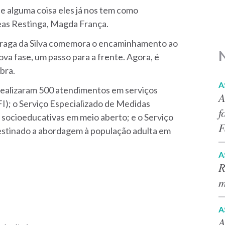
e alguma coisa eles já nos tem como
eas Restinga, Magda França.
Braga da Silva comemora o encaminhamento ao
ova fase, um passo para a frente. Agora, é
bra.
A
 realizaram 500 atendimentos em serviços
A
); o Serviço Especializado de Medidas
f
 socioeducativas em meio aberto; e o Serviço
F
destinado a abordagem à população adulta em
A
R
m
A
A