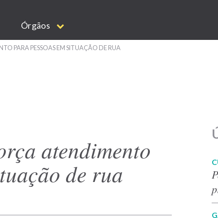
Órgãos
NTO PARA PESSOAS EM SITUAÇÃO DE RUA
Ú
força atendimento
C
ituação de rua
P
p
G