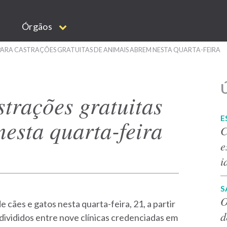
Órgãos
PARA CASTRAÇÕES GRATUITAS DE ANIMAIS ABREM NESTA QUARTA-FEIRA
Ú
strações gratuitas
E
esta quarta-feira
C
e
i
S
O
 cães e gatos nesta quarta-feira, 21, a partir
d
, divididos entre nove clínicas credenciadas em