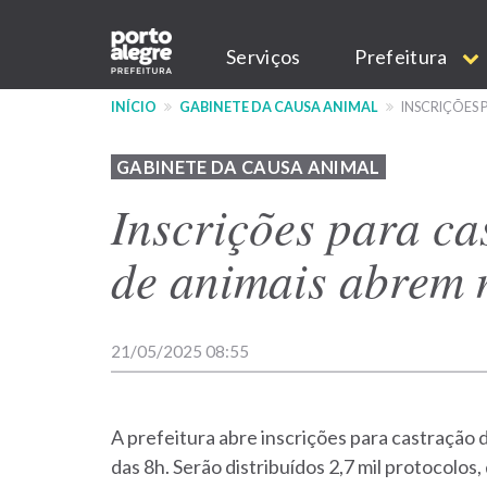
Pular
Main
para
Serviços
Prefeitura
o
navigation
conteúdo
INÍCIO
GABINETE DA CAUSA ANIMAL
INSCRIÇÕES 
principal
GABINETE DA CAUSA ANIMAL
Inscrições para ca
de animais abrem n
21/05/2025 08:55
A prefeitura abre inscrições para castração de
das 8h. Serão distribuídos 2,7 mil protocolos