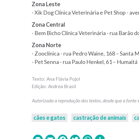
Zona Leste
- Xik Dog Clínica Veterinária e Pet Shop - a
Zona Central
- Bem Bicho Clínica Veterinária - rua Barão 
Zona Norte
- Zooclínica - rua Pedro Waine, 168 – Santa M
- Pet Senna - rua Paulo Henkel, 61 – Humaitá
Ana Flávia Pujol
Andrea Brasil
cães e gatos
castração de animais
c
Print
Email
Facebook
Twitter
WhatsAp
Share