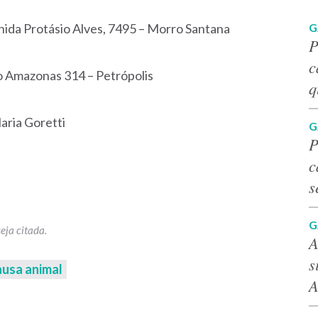
G
venida Protásio Alves, 7495 – Morro Santana
P
c
do Amazonas 314 – Petrópolis
q
aria Goretti
G
P
c
s
G
A
s
ausa animal
A
p