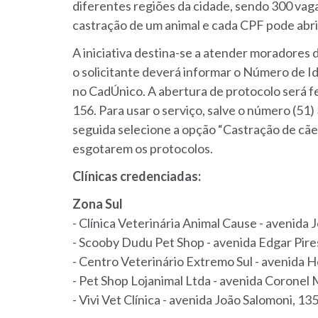
diferentes regiões da cidade, sendo 300 vaga
castração de um animal e cada CPF pode abrir
A iniciativa destina-se a atender moradores 
o solicitante deverá informar o Número de Ide
no CadÚnico. A abertura de protocolo será 
156. Para usar o serviço, salve o número (51
seguida selecione a opção “Castração de cã
esgotarem os protocolos.
Clínicas credenciadas:
Zona Sul
- Clínica Veterinária Animal Cause - avenida 
- Scooby Dudu Pet Shop - avenida Edgar Pires
- Centro Veterinário Extremo Sul - avenida H
- Pet Shop Lojanimal Ltda - avenida Coronel 
- Vivi Vet Clínica - avenida João Salomoni, 13