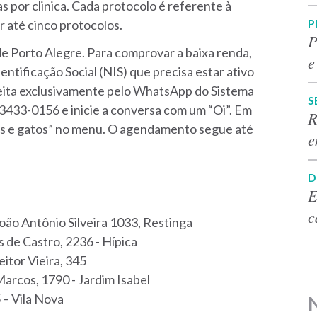
s por clinica. Cada protocolo é referente à
P
 até cinco protocolos.
P
de Porto Alegre. Para comprovar a baixa renda,
e
ntificação Social (NIS) que precisa estar ativo
feita exclusivamente pelo WhatsApp do Sistema
S
) 3433-0156 e inicie a conversa com um “Oi”. Em
R
es e gatos” no menu. O agendamento segue até
e
D
E
c
João Antônio Silveira 1033, Restinga
 de Castro, 2236 - Hípica
eitor Vieira, 345
Marcos, 1790 - Jardim Isabel
5 – Vila Nova