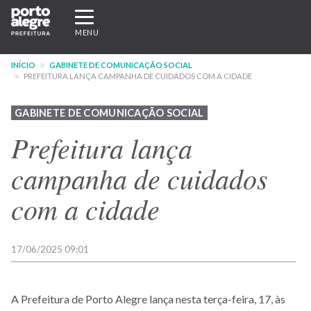
Pular
Expandir/recolher
para
navegação
MENU
o
conteúdo
INÍCIO
GABINETE DE COMUNICAÇÃO SOCIAL
principal
PREFEITURA LANÇA CAMPANHA DE CUIDADOS COM A CIDADE
GABINETE DE COMUNICAÇÃO SOCIAL
Prefeitura lança
campanha de cuidados
com a cidade
17/06/2025 09:01
A Prefeitura de Porto Alegre lança nesta terça-feira, 17, às