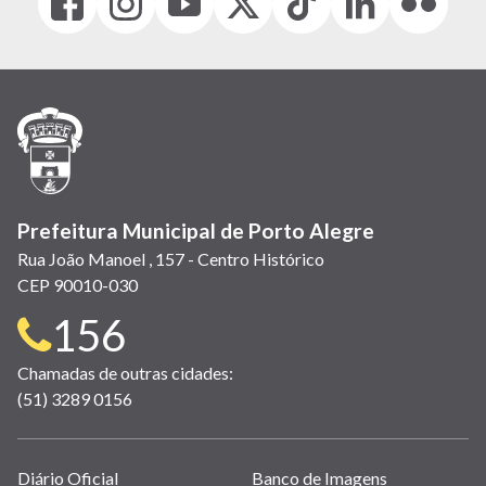
(link
(link
(link
(Antigo
(link
(link
(link
abre
abre
abre
Twitter)
abre
abre
abre
em
em
em
(link
em
em
em
nova
nova
nova
abre
nova
nova
nova
janela)
janela)
janela)
em
janela)
janela)
janela)
nova
janela)
Prefeitura Municipal de Porto Alegre
Rua João Manoel , 157 - Centro Histórico
CEP 90010-030
Telefone
156
para
Chamadas de outras cidades:
(51) 3289 0156
contato:
Links
Diário Oficial
Banco de Imagens