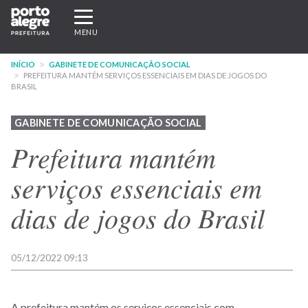
Pular
Expandir/recolher
para
navegação
MENU
o
conteúdo
INÍCIO
GABINETE DE COMUNICAÇÃO SOCIAL
principal
PREFEITURA MANTÉM SERVIÇOS ESSENCIAIS EM DIAS DE JOGOS DO
BRASIL
GABINETE DE COMUNICAÇÃO SOCIAL
Prefeitura mantém
serviços essenciais em
dias de jogos do Brasil
05/12/2022 09:13
A prefeitura mantém os serviços essenciais com