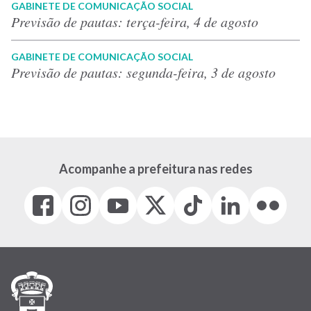
GABINETE DE COMUNICAÇÃO SOCIAL
Previsão de pautas: terça-feira, 4 de agosto
GABINETE DE COMUNICAÇÃO SOCIAL
Previsão de pautas: segunda-feira, 3 de agosto
Acompanhe a prefeitura nas redes
Facebook
Instagram
Youtube
X
Tiktok
LinkedIn
Flickr
(link
(link
(link
(Antigo
(link
(link
(link
abre
abre
abre
Twitter)
abre
abre
abre
em
em
em
(link
em
em
em
nova
nova
nova
abre
nova
nova
nova
janela)
janela)
janela)
em
janela)
janela)
janela)
nova
janela)