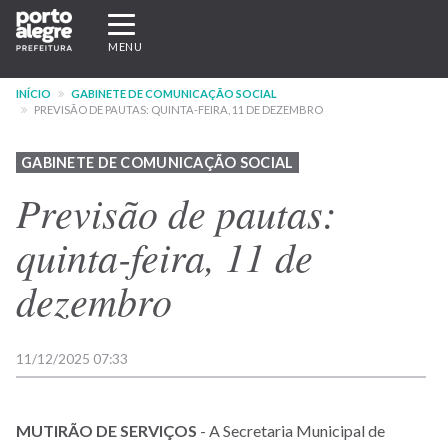
Pular
Expandir/recolher
para
navegação
MENU
o
conteúdo
INÍCIO
GABINETE DE COMUNICAÇÃO SOCIAL
principal
PREVISÃO DE PAUTAS: QUINTA-FEIRA, 11 DE DEZEMBRO
GABINETE DE COMUNICAÇÃO SOCIAL
Previsão de pautas:
quinta-feira, 11 de
dezembro
11/12/2025 07:33
MUTIRÃO DE SERVIÇOS
- A Secretaria Municipal de