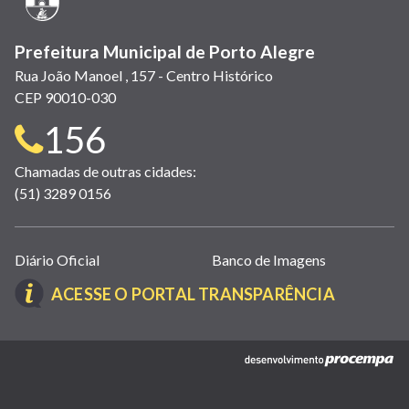
Prefeitura Municipal de Porto Alegre
Rua João Manoel , 157 - Centro Histórico
CEP 90010-030
Telefone
156
para
Chamadas de outras cidades:
(51) 3289 0156
contato:
Links
Diário Oficial
Banco de Imagens
úteis
(LINK
ACESSE O PORTAL TRANSPARÊNCIA
(abrem
ABRE
em
EM
nova
(link
NOVA
janela)
abre
JANELA)
em