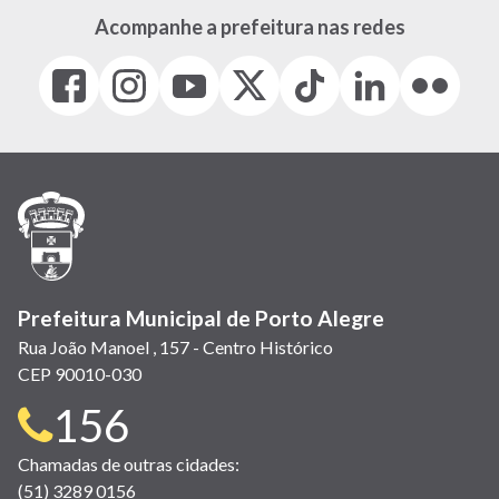
Acompanhe a prefeitura nas redes
Facebook
Instagram
Youtube
X
Tiktok
LinkedIn
Flickr
(link
(link
(link
(Antigo
(link
(link
(link
abre
abre
abre
Twitter)
abre
abre
abre
em
em
em
(link
em
em
em
nova
nova
nova
abre
nova
nova
nova
janela)
janela)
janela)
em
janela)
janela)
janela)
nova
janela)
Prefeitura Municipal de Porto Alegre
Rua João Manoel , 157 - Centro Histórico
CEP 90010-030
Telefone
156
para
Chamadas de outras cidades:
(51) 3289 0156