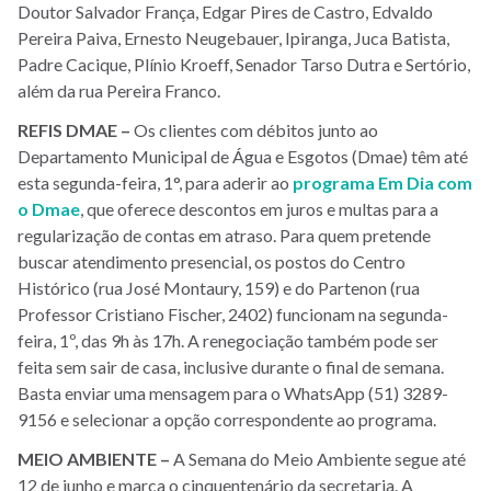
Doutor Salvador França, Edgar Pires de Castro, Edvaldo
Pereira Paiva, Ernesto Neugebauer, Ipiranga, Juca Batista,
Padre Cacique, Plínio Kroeff, Senador Tarso Dutra e Sertório,
além da rua Pereira Franco.
REFIS DMAE –
Os clientes com débitos junto ao
Departamento Municipal de Água e Esgotos (Dmae) têm até
esta segunda-feira, 1°, para aderir ao
programa Em Dia com
o Dmae
, que oferece descontos em juros e multas para a
regularização de contas em atraso. Para quem pretende
buscar atendimento presencial, os postos do Centro
Histórico (rua José Montaury, 159) e do Partenon (rua
Professor Cristiano Fischer, 2402) funcionam na segunda-
feira, 1º, das 9h às 17h. A renegociação também pode ser
feita sem sair de casa, inclusive durante o final de semana.
Basta enviar uma mensagem para o WhatsApp (51) 3289-
9156 e selecionar a opção correspondente ao programa.
MEIO AMBIENTE –
A Semana do Meio Ambiente segue até
12 de junho e marca o cinquentenário da secretaria. A