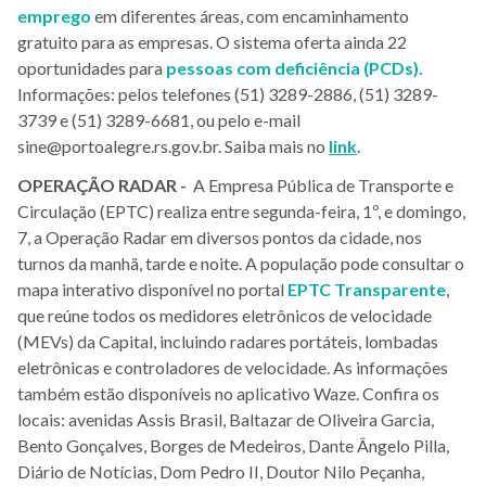
emprego
em diferentes áreas, com encaminhamento
gratuito para as empresas. O sistema oferta ainda 22
oportunidades para
pessoas com deficiência (PCDs)
.
Informações: pelos telefones (51) 3289-2886, (51) 3289-
3739 e (51) 3289-6681, ou pelo e-mail
sine@portoalegre.rs.gov.br. Saiba mais no
link
.
OPERAÇÃO RADAR -
A Empresa Pública de Transporte e
Circulação (EPTC) realiza entre segunda-feira, 1º, e domingo,
7, a Operação Radar em diversos pontos da cidade, nos
turnos da manhã, tarde e noite. A população pode consultar o
mapa interativo disponível no portal
EPTC Transparente
,
que reúne todos os medidores eletrônicos de velocidade
(MEVs) da Capital, incluindo radares portáteis, lombadas
eletrônicas e controladores de velocidade. As informações
também estão disponíveis no aplicativo Waze. Confira os
locais:
avenidas Assis Brasil, Baltazar de Oliveira Garcia,
Bento Gonçalves, Borges de Medeiros, Dante Ângelo Pilla,
Diário de Notícias, Dom Pedro II, Doutor Nilo Peçanha,