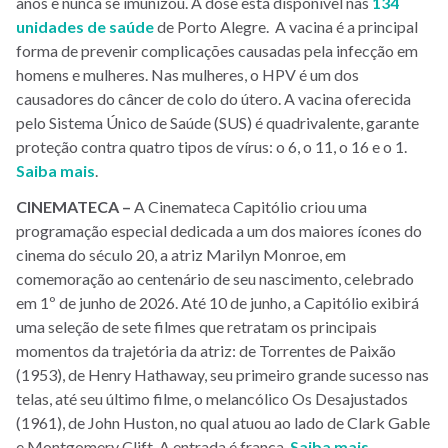
anos e nunca se imunizou. A dose está disponível nas
134
unidades de saúde
de Porto Alegre. A vacina é a principal
forma de prevenir complicações causadas pela infecção em
homens e mulheres. Nas mulheres, o HPV é um dos
causadores do câncer de colo do útero. A vacina oferecida
pelo Sistema Único de Saúde (SUS) é quadrivalente, garante
proteção contra quatro tipos de vírus: o 6, o 11, o 16 e o 1.
Saiba mais
.
CINEMATECA –
A Cinemateca Capitólio criou uma
programação especial dedicada a um dos maiores ícones do
cinema do século 20, a atriz Marilyn Monroe, em
comemoração ao centenário de seu nascimento, celebrado
em 1º de junho de 2026. Até 10 de junho, a Capitólio exibirá
uma seleção de sete filmes que retratam os principais
momentos da trajetória da atriz: de Torrentes de Paixão
(1953), de Henry Hathaway, seu primeiro grande sucesso nas
telas, até seu último filme, o melancólico Os Desajustados
(1961), de John Huston, no qual atuou ao lado de Clark Gable
e Montgomery Clift. A entrada é franca.
Saiba mais
.