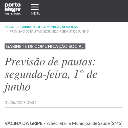
Pular
Expandir/recolher
para
navegação
MENU
o
conteúdo
INÍCIO
GABINETE DE COMUNICAÇÃO SOCIAL
principal
PREVISÃO DE PAUTAS: SEGUNDA-FEIRA, 1° DE JUNHO
GABINETE DE COMUNICAÇÃO SOCIAL
Previsão de pautas:
segunda-feira, 1° de
junho
01/06/2026 07:37
VACINA DA GRIPE -
A Secretaria Municipal de Saúde (SMS)