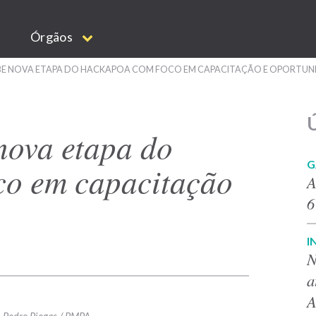
Órgãos
BE NOVA ETAPA DO HACKAPOA COM FOCO EM CAPACITAÇÃO E OPORTUN
Ú
nova etapa do
G
o em capacitação
A
6
I
N
a
A