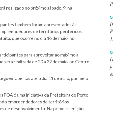
P
rá realizado no próximo sábado, 9, na
G
I
icipantes também foram apresentados às
P
mpreendedores de territórios periféricos
1
uita, que ocorre no dia 16 de maio, no
G
rticipantes para aproveitar ao máximo a
H
ue será realizada de 20 a 22 de maio, no Centro
j
e
 seguem abertas até o dia 11 de maio, por meio
kaPOA é uma iniciativa da Prefeitura de Porto
ando empreendedores de territórios
des de desenvolvimento. Na primeira edição