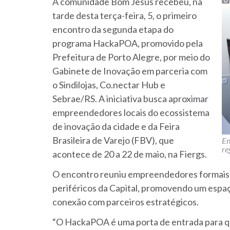
A comunidade Bom Jesus recebeu, na
tarde desta terça-feira, 5, o primeiro
encontro da segunda etapa do
programa HackaPOA, promovido pela
Prefeitura de Porto Alegre, por meio do
Gabinete de Inovação em parceria com
o Sindilojas, Co.nectar Hub e
Sebrae/RS. A iniciativa busca aproximar
empreendedores locais do ecossistema
de inovação da cidade e da Feira
Brasileira de Varejo (FBV), que
En
re
acontece de 20 a 22 de maio, na Fiergs.
O encontro reuniu empreendedores formais e 
periféricos da Capital, promovendo um espaç
conexão com parceiros estratégicos.
“O HackaPOA é uma porta de entrada para q