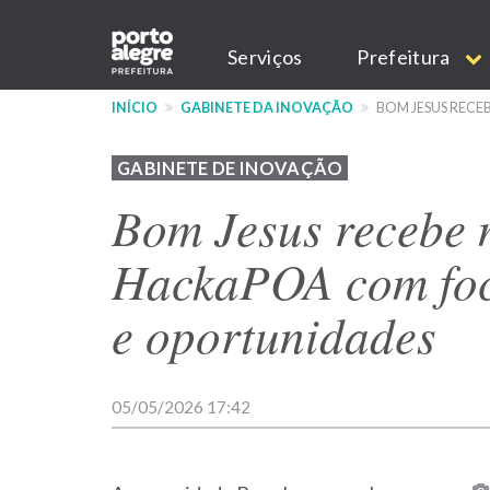
Pular
Main
para
Serviços
Prefeitura
o
navigation
conteúdo
INÍCIO
GABINETE DA INOVAÇÃO
BOM JESUS RECE
principal
GABINETE DE INOVAÇÃO
Bom Jesus recebe 
HackaPOA com foc
e oportunidades
05/05/2026 17:42