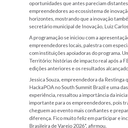
oportunidades que antes pareciam distantes
empreendedores ao ecossistema de inovação,
horizontes, mostrando que a inovação também
secretário municipal de Inovação, Luiz Carlos
A programação se iniciou com a apresentaçã
empreendedores locais, palestra com especi
com instituições apoiadoras do programa. Um
Território: histórias de impacto real após a 
edições anteriores e os resultados alcançados
Jessica Souza, empreendedora da Restinga qu
HackaPOA no South Summit Brazil e uma das 
experiência, ressaltou a importância da inic
importante para os empreendedores, pois tr
cheguem ao evento mais confiantes e prepara
diferença. Fico muito feliz em participar e 
Brasileira de Varejo 2026”, afirmou.