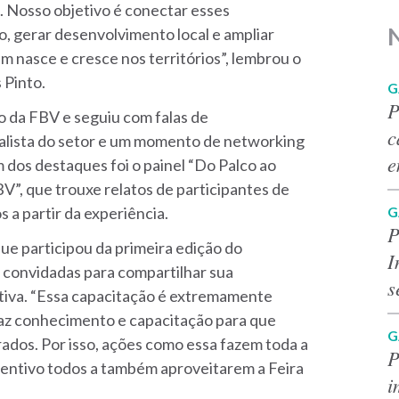
. Nosso objetivo é conectar esses
N
 gerar desenvolvimento local e ampliar
 nasce e cresce nos territórios”, lembrou o
 Pinto.
G
P
o da FBV e seguiu com falas de
c
alista do setor e um momento de networking
e
 dos destaques foi o painel “Do Palco ao
FBV”, que trouxe relatos de participantes de
G
 a partir da experiência.
P
e participou da primeira edição do
I
convidadas para compartilhar sua
s
iativa. “Essa capacitação é extremamente
az conhecimento e capacitação para que
G
dos. Por isso, ações como essa fazem toda a
P
incentivo todos a também aproveitarem a Feira
i