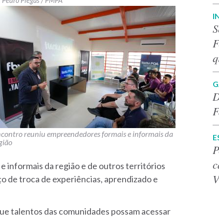
Pedro Piegas / PMPA
I
S
F
q
G
D
F
contro reuniu empreendedores formais e informais da
E
gião
P
c
informais da região e de outros territórios
V
o de troca de experiências, aprendizado e
ue talentos das comunidades possam acessar