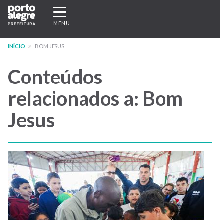
Pular
Expandir/recolher
para
navegação
MENU
o
conteúdo
INÍCIO
BOM JESUS
principal
Conteúdos
relacionados a: Bom
Jesus