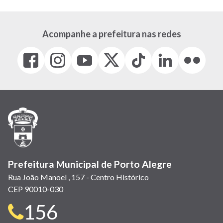
Acompanhe a prefeitura nas redes
Facebook
Instagram
Youtube
X
Tiktok
LinkedIn
Flickr
(link
(link
(link
(Antigo
(link
(link
(link
abre
abre
abre
Twitter)
abre
abre
abre
em
em
em
(link
em
em
em
nova
nova
nova
abre
nova
nova
nova
janela)
janela)
janela)
em
janela)
janela)
janela)
nova
janela)
Prefeitura Municipal de Porto Alegre
Rua João Manoel , 157 - Centro Histórico
CEP 90010-030
Telefone
156