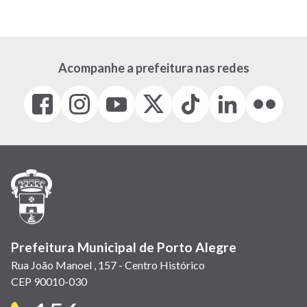
Acompanhe a prefeitura nas redes
Facebook
Instagram
Youtube
X
Tiktok
LinkedIn
Flickr
(link
(link
(link
(Antigo
(link
(link
(link
abre
abre
abre
Twitter)
abre
abre
abre
em
em
em
(link
em
em
em
nova
nova
nova
abre
nova
nova
nova
janela)
janela)
janela)
em
janela)
janela)
janela)
nova
janela)
Prefeitura Municipal de Porto Alegre
Rua João Manoel , 157 - Centro Histórico
CEP 90010-030