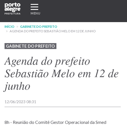
Pular
Expandir/recolher
para
navegação
MENU
o
conteúdo
INÍCIO
GABINETE DO PREFEITO
principal
AGENDA DO PREFEITO SEBASTIÃO MELO EM 12 DE JUNHO
GABINETE DO PREFEITO
Agenda do prefeito
Sebastião Melo em 12 de
junho
12/06/2023 08:31
8h - Reunião do Comitê Gestor Operacional da Smed